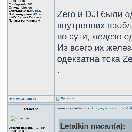
2013, 21:34
Сообщений:
265
Откуда:
Мюнхен
Благодарил (а):
0 раз.
Zero и DJI были о
Поблагодарили:
39
раз.
ФИО:
Сергей Тимонин
Пункты репутации:
0
внутренних пробл
по сути, жедезо о
Из всего их желез
одекватна тока Z
.
Вернуться наверх
Заголовок сообщения:
Re: Правда о полетнике ZE
aerocrane
Letalkin писал(а):
Зарегистрирован:
17 окт
2013, 23:39