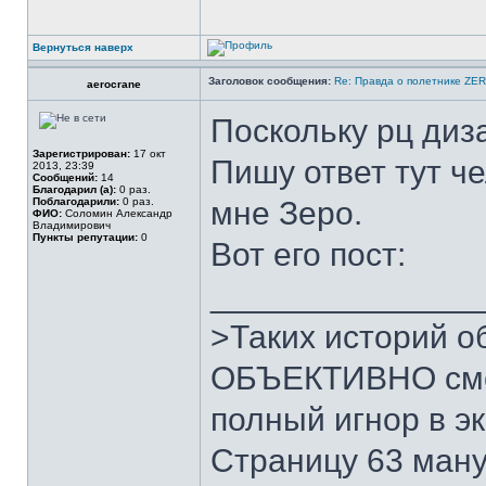
Вернуться наверх
Заголовок сообщения:
Re: Правда о полетнике ZE
aerocrane
Поскольку рц диз
Зарегистрирован:
17 окт
Пишу ответ тут ч
2013, 23:39
Сообщений:
14
Благодарил (а):
0 раз.
Поблагодарили:
0 раз.
мне Зеро.
ФИО:
Соломин Александр
Владимирович
Пункты репутации:
0
Вот его пост:
______________
>Таких историй о
ОБЪЕКТИВНО смот
полный игнор в э
Страницу 63 мануа