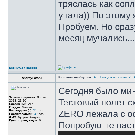
тряслась как сопл
упала)) По этому 
Пробуем. Но сразу
месяц мучались..
Вернуться наверх
Заголовок сообщения:
Re: Правда о полетнике ZE
AndreyFotoru
Сегодня было мин
Зарегистрирован:
08 дек
Тестовый полет с
2013, 21:10
Сообщений:
216
Откуда:
Москва
Благодарил (а):
21
раз.
ZERO лежала с ос
Поблагодарили:
30
раз.
ФИО:
Чупров Андрей
Пункты репутации:
0
Попробую не наст