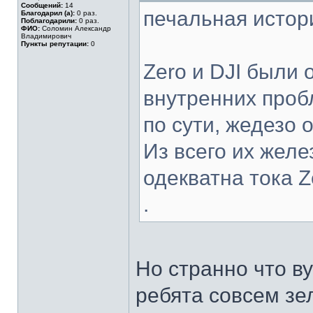
Сообщений:
14
печальная истор
Благодарил (а):
0 раз.
Поблагодарили:
0 раз.
ФИО:
Соломин Александр
Владимирович
Пункты репутации:
0
Zero и DJI были 
внутренних проб
по сути, жедезо 
Из всего их желе
одекватна тока Z
.
Но странно что ву
ребята совсем зе