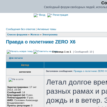
Co
Свободный форум свободных людей, использу
Вход
Регистрация
Сообщения без ответов
|
Активные темы
Список форумов
»
Железо
»
Электроника
Правда о полетнике ZERO X6
Страница
1
из
1
[ Сообщений: 10 ]
Для печати
Автор
Заголовок сообщения:
Правда о полетнике ZERO X
aerocrane
Летал долгое вре
Зарегистрирован:
17 окт
разных рамах и р
2013, 23:39
Сообщений:
14
Благодарил (а):
0 раз.
Поблагодарили:
0 раз.
дождь и в ветер. 
ФИО:
Соломин Александр
Владимирович
Пункты репутации:
0