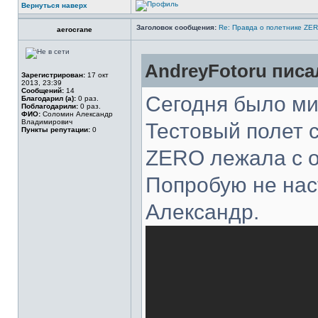
Вернуться наверх
Заголовок сообщения:
Re: Правда о полетнике ZE
aerocrane
AndreyFotoru писал
Зарегистрирован:
17 окт
2013, 23:39
Сообщений:
14
Сегодня было ми
Благодарил (а):
0 раз.
Поблагодарили:
0 раз.
ФИО:
Соломин Александр
Владимирович
Тестовый полет 
Пункты репутации:
0
ZERO лежала с о
Попробую не нас
Александр.