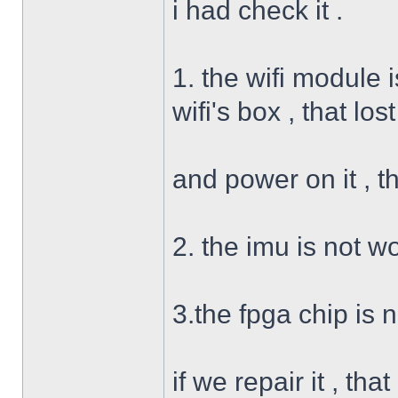
i had check it .
1. the wifi module
wifi's box , that los
and power on it , the
2. the imu is not w
3.the fpga chip is n
if we repair it , th