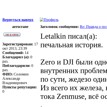
Вернуться наверх
aerocrane
Заголовок сообщения:
Re: Правда о п
Letalkin писал(а):
печальная история.
Зарегистрирован:
17
окт 2013, 23:39
Сообщений:
14
Благодарил (а):
0
Zero и DJI были одн
раз.
Поблагодарили:
0
внутренних проблем
раз.
ФИО:
Соломин
по сути, жедезо оди
Александр
Владимирович
Из всего их железа,
Пункты репутации:
0
тока Zenmuse, всё о
.