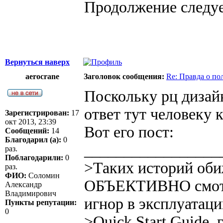
Продолжение следует.
Вернуться наверх
aerocrane
Заголовок сообщения:
Re: Правда о п
Поскольку рц дизай
ответ тут человеку 
Зарегистрирован:
17
окт 2013, 23:39
Вот его пост:
Сообщений:
14
Благодарил (а):
0
_________________
раз.
Поблагодарили:
0
>Таких историй об
раз.
ФИО:
Соломин
ОБЪЕКТИВНО смотре
Александр
Владимирович
игнор в эксплуатац
Пункты репутации:
0
>Quick Start Guide,