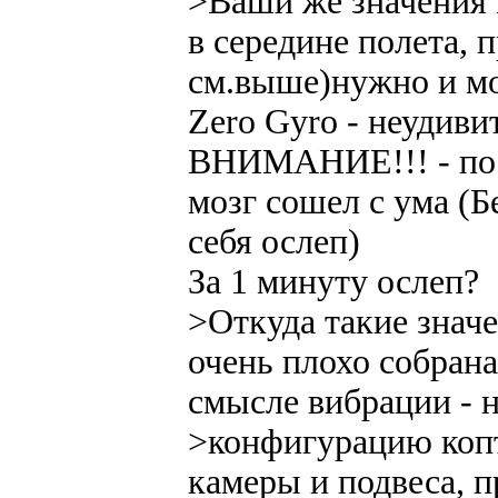
>Ваши же значения
в середине полета, 
см.выше)нужно и мо
Zero Gyro - неудиви
ВНИМАНИЕ!!! - по Xe
мозг сошел с ума (Б
себя ослеп)
За 1 минуту ослеп?
>Откуда такие значен
очень плохо собрана
смысле вибрации - 
>конфигурацию копт
камеры и подвеса, 