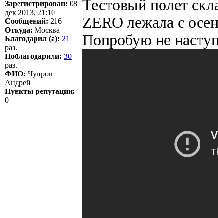
Тестовый полет скл
Зарегистрирован:
08
дек 2013, 21:10
ZERO лежала с осен
Сообщений:
216
Откуда:
Москва
Попробую не наступ
Благодарил (а):
21
раз.
Поблагодарили:
30
раз.
ФИО:
Чупров
Андрей
Пункты репутации:
0