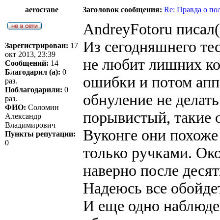
aerocrane
Заголовок сообщения:
Re: Правда о п
AndreyFotoru писал(
Из сегодняшнего те
Зарегистрирован:
17
окт 2013, 23:39
не любит лишних ко
Сообщений:
14
Благодарил (а):
0
ошибки и потом аппа
раз.
Поблагодарили:
0
обнуление не делать
раз.
ФИО:
Соломин
порывистый, такие 
Александр
Владимирович
Вуконге они похоже
Пункты репутации:
0
только ручками. Ок
наверно после деся
Надеюсь все обойде
И еще одно наблюде