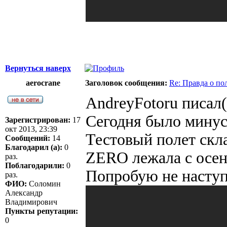
Вернуться наверх
aerocrane
Заголовок сообщения:
Re: Правда о п
AndreyFotoru писал(
Сегодня было минус 
Зарегистрирован:
17
окт 2013, 23:39
Тестовый полет скл
Сообщений:
14
Благодарил (а):
0
ZERO лежала с осен
раз.
Поблагодарили:
0
Попробую не наступ
раз.
ФИО:
Соломин
Александр
Владимирович
Пункты репутации:
0