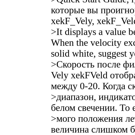
которые вы проигно
xekF_Vely, xekF_Veld 
>It displays a value 
When the velocity ex
solid white, suggest y
>Скорость после фи
Vely xekFVeld отоб
между 0-20. Когда 
>диапазон, индикато
белом свечении. То 
>мого положения ле
величина слишком б