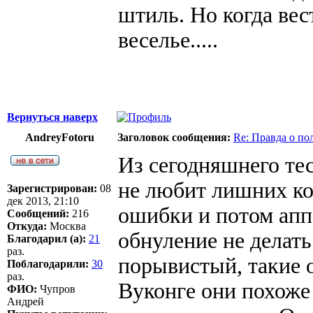
штиль. Но когда вес
веселье.....
Вернуться наверх
AndreyFotoru
Заголовок сообщения:
Re: Правда о п
Из сегодняшнего те
не любит лишних ко
Зарегистрирован:
08
дек 2013, 21:10
ошибки и потом аппа
Сообщений:
216
Откуда:
Москва
обнуление не делать
Благодарил (а):
21
раз.
порывистый, такие 
Поблагодарили:
30
раз.
Вуконге они похоже
ФИО:
Чупров
Андрей