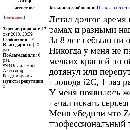
Автор
aerocrane
Заголовок сообщения:
Правда о полет
Летал долгое время
рамах и разными наг
Зарегистрирован:
17
окт 2013, 23:39
За 8 лет небыло ни 
Сообщений:
14
Благодарил (а):
0
Никогда у меня не п
раз.
Поблагодарили:
0
мелких крашей но о
раз.
ФИО:
Соломин
дотянул или перепут
Александр
Владимирович
провода i2C, 1 раз 
Пункты репутации:
0
У меня появилось ж
начал искать серье
Меня убедили что Z
профессиональный 