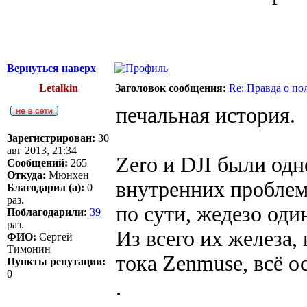
Вернуться наверх
Letalkin
Заголовок сообщения:
Re: Правда о п
печальная история.
Зарегистрирован:
30
авг 2013, 21:34
Zero и DJI были одн
Сообщений:
265
Откуда:
Мюнхен
внутренних проблем
Благодарил (а):
0
раз.
по сути, жедезо оди
Поблагодарили:
39
раз.
Из всего их железа,
ФИО:
Сергей
Тимонин
тока Zenmuse, всё о
Пункты репутации:
0
.