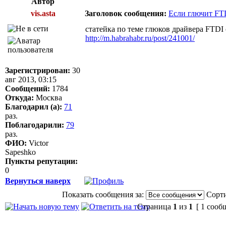
Автор
vis.asta
Заголовок сообщения:
Если глючит FTD
статейка по теме глюков драйвера FTD
http://m.habrahabr.ru/post/241001/
Зарегистрирован:
30
авг 2013, 03:15
Сообщений:
1784
Откуда:
Москва
Благодарил (а):
71
раз.
Поблагодарили:
79
раз.
ФИО:
Victor
Sapeshko
Пункты репутации:
0
Вернуться наверх
Показать сообщения за:
Сорти
Страница
1
из
1
[ 1 сооб