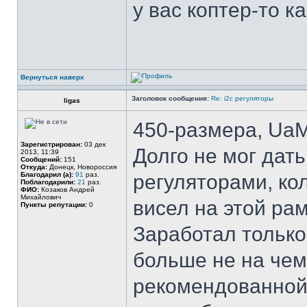
у вас коптер-то к
Вернуться наверх
Заголовок сообщения:
Re: i2c регуляторы
ligas
450-размера, UaM
Зарегистрирован:
03 дек
Долго не мог дат
2013, 11:39
Сообщений:
151
Откуда:
Донецк, Новороссия
Благодарил (а):
91
раз.
регуляторами, ко
Поблагодарили:
21
раз.
ФИО:
Козаков Андрей
Михайлович
висел на этой рам
Пункты репутации:
0
Заработал только
больше не на чем
рекомендованной