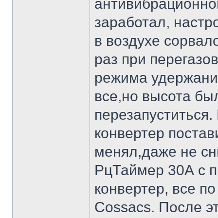
антивибрационной
заработал, настр
в воздухе сорвал
раз при перегазов
режима удержания
все,но высота бы
перезапуститься.
конвертер постави
менял,даже не сн
РцТаймер 30А с п
конвертер, все по
Cossacs. После э