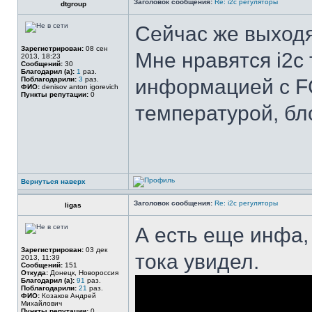
Заголовок сообщения:
Re: i2c регуляторы
dtgroup
Сейчас же выходят
Зарегистрирован:
08 сен
Мне нравятся i2c
2013, 18:23
Сообщений:
30
Благодарил (а):
1
раз.
Поблагодарили:
3
раз.
информацией с F
ФИО:
denisov anton igorevich
Пункты репутации:
0
температурой, бло
Вернуться наверх
Заголовок сообщения:
Re: i2c регуляторы
ligas
А есть еще инфа,
Зарегистрирован:
03 дек
тока увидел.
2013, 11:39
Сообщений:
151
Откуда:
Донецк, Новороссия
Благодарил (а):
91
раз.
Поблагодарили:
21
раз.
ФИО:
Козаков Андрей
Михайлович
Пункты репутации:
0