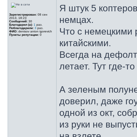
Я штук 5 коптеро
Зарегистрирован:
08 сен
немцах.
2013, 18:23
Сообщений:
30
Благодарил (а):
1
раз.
Поблагодарили:
3
раз.
Что с немецкими 
ФИО:
denisov anton igorevich
Пункты репутации:
0
китайскими.
Всегда на дефолт
летает. Тут где-т
А зеленым полун
доверил, даже го
одной из окт, со
из руки не выпуст
на взлете.