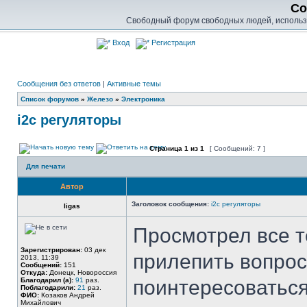
Co
Свободный форум свободных людей, использу
Вход
Регистрация
Сообщения без ответов
|
Активные темы
Список форумов
»
Железо
»
Электроника
i2c регуляторы
Страница
1
из
1
[ Сообщений: 7 ]
Для печати
Автор
Заголовок сообщения:
i2c регуляторы
ligas
Просмотрел все те
Зарегистрирован:
03 дек
прилепить вопрос
2013, 11:39
Сообщений:
151
Откуда:
Донецк, Новороссия
Благодарил (а):
91
раз.
поинтересоваться
Поблагодарили:
21
раз.
ФИО:
Козаков Андрей
Михайлович