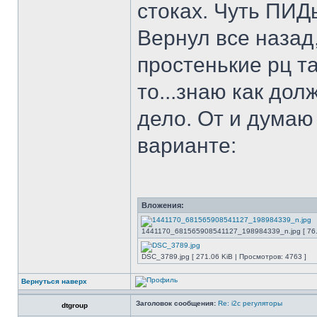
стоках. Чуть ПИД
Вернул все назад
простенькие рц т
то...знаю как дол
дело. От и думаю 
варианте:
Вложения:
1441170_681565908541127_198984339_n.jpg [ 76.6
DSC_3789.jpg [ 271.06 KiB | Просмотров: 4763 ]
Вернуться наверх
Заголовок сообщения:
Re: i2c регуляторы
dtgroup