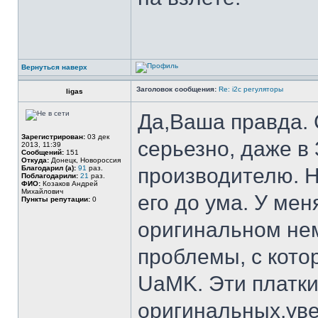
Вернуться наверх
Заголовок сообщения:
Re: i2c регуляторы
ligas
Да,Ваша правда. 
Зарегистрирован:
03 дек
серьезно, даже в
2013, 11:39
Сообщений:
151
Откуда:
Донецк, Новороссия
Благодарил (а):
91
раз.
производителю. Н
Поблагодарили:
21
раз.
ФИО:
Козаков Андрей
Михайлович
его до ума. У ме
Пункты репутации:
0
оригинальном нем
проблемы, с кото
UaMK. Эти платки
оригинальных,уве