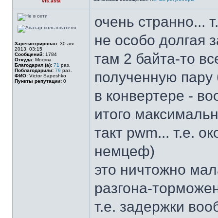
vis.asta
очень странно... т
не особо долгая 
Зарегистрирован:
30 авг
2013, 03:15
там 2 байта-то все
Сообщений:
1784
Откуда:
Москва
Благодарил (а):
71
раз.
Поблагодарили:
79
раз.
полученную пару 
ФИО:
Victor Sapeshko
Пункты репутации:
0
в конвертере - в
итого максимальн
такт pwm... т.е. о
немцеф)
это ничтожно ма
разгона-торможен
т.е. задержки воо