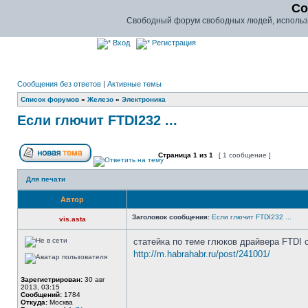
Co
Свободный форум свободных людей, использу
Вход
Регистрация
Сообщения без ответов
|
Активные темы
Список форумов
»
Железо
»
Электроника
Если глючит FTDI232 ...
Страница
1
из
1
[ 1 сообщение ]
Для печати
Автор
Заголовок сообщения:
Если глючит FTDI232 ...
vis.asta
статейка по теме глюков драйвера FTDI
http://m.habrahabr.ru/post/241001/
Зарегистрирован:
30 авг
2013, 03:15
Сообщений:
1784
Откуда:
Москва