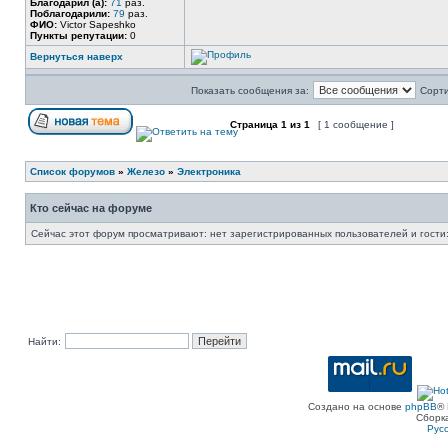
Благодарил (а):
71
раз.
Поблагодарили:
79
раз.
ФИО:
Victor Sapeshko
Пункты репутации:
0
Вернуться наверх
Показать сообщения за:
Сорти
Страница
1
из
1
[ 1 сообщение ]
Список форумов
»
Железо
»
Электроника
Кто сейчас на форуме
Сейчас этот форум просматривают: нет зарегистрированных пользователей и гости:
Найти:
Создано на основе
phpBB
® 
Сборк
Рус