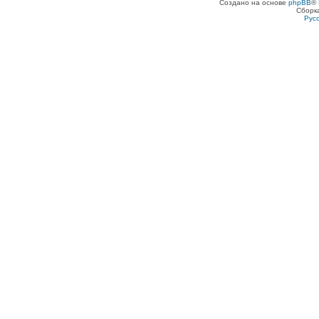
Создано на основе
phpBB
® 
Сборк
Рус