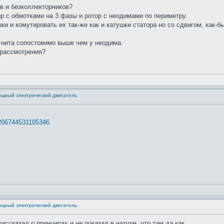
в и безколлекторников?
р с обмотками на 3 фазы и ротор с неодимами по периметру.
и и комутировать их так-же как и катушки статора но со сдвигом, как-б
гнита сопостовимо выше чем у неодима.
 рассмотрения?
ощный электрический двигатель
0206744531105346
ощный электрический двигатель
 рассказал о принципах и не показал в натуре, что там да как.