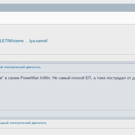
ZLETIM/sieme ... lya-samol/
й электрический двигатель
в" в своем PowerMan InWin. Не самый плохой БП, а тоже пострадал от де
ощный электрический двигатель