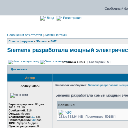
Свободный фо
Вход
Регистрация
Сообщения без ответов
|
Активные темы
Список форумов
»
Железо
»
ВМГ
Siemens разработала мощный электричес
Страница
1
из
1
[ Сообщений: 5 ]
Для печати
Автор
Заголовок сообщения:
Siemens разработала мощны
AndreyFotoru
Siemens разработала самый мощный эле
Зарегистрирован:
08 дек
Вложение:
2013, 21:10
Сообщений:
216
Откуда:
Москва
15.jpg [ 53.94 KiB | Просмотров: 50188 ]
Благодарил (а):
21
раз.
Поблагодарили:
30
раз.
ФИО:
Чупров Андрей
Пункты репутации:
0