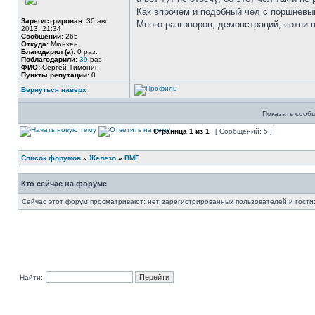
Как впрочем и подобный чел с поршневы
Зарегистрирован:
30 авг
Много разговоров, демонстраций, сотни в
2013, 21:34
Сообщений:
265
Откуда:
Мюнхен
Благодарил (а):
0 раз.
Поблагодарили:
39
раз.
ФИО:
Сергей Тимонин
Пункты репутации:
0
Вернуться наверх
Показать сооб
Страница
1
из
1
[ Сообщений: 5 ]
Список форумов
»
Железо
»
ВМГ
Кто сейчас на форуме
Сейчас этот форум просматривают: нет зарегистрированных пользователей и гости:
Найти: