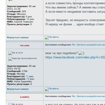
а если совиестить брэнды коллекторнико
Зарегистрирован:
30 авг
Что мы имеем сейчас? А имеем мы стато
2013, 21:34
А если вместо неодимов поставить катушк
Сообщений:
265
Откуда:
Мюнхен
Благодарил (а):
0 раз.
Поблагодарили:
39
раз.
Звучит бредово, но мощность электрома
ФИО:
Сергей Тимонин
Я ниразу не физик ... идея вообще стоит
Пункты репутации:
0
Вернуться наверх
Заголовок сообщения:
Re: Siemens разработала м
vis.asta
мож ты про подобное?
https://www.facebook.com/video.php?v=1
Зарегистрирован:
30 авг
2013, 03:15
Сообщений:
1784
Откуда:
Москва
Благодарил (а):
71
раз.
Поблагодарили:
79
раз.
ФИО:
Victor Sapeshko
Пункты репутации:
0
Вернуться наверх
Заголовок сообщения:
Re: Siemens разработала м
Letalkin
а вот тут не отвечу, бо этот чел так и не