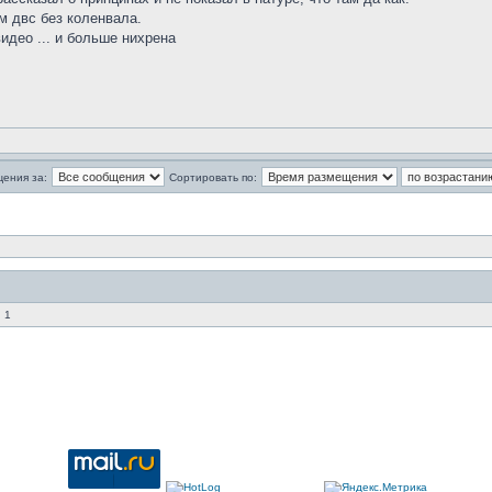
м двс без коленвала.
идео ... и больше нихрена
щения за:
Сортировать по:
 1