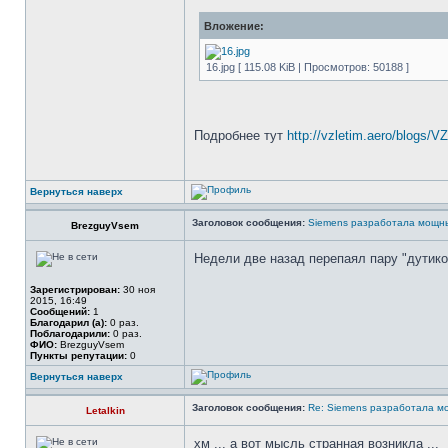
Вложение:
16.jpg [ 115.08 KiB | Просмотров: 50188 ]
Подробнее тут
http://vzletim.aero/blogs/V
Вернуться наверх
Заголовок сообщения:
Siemens разработала мощны
BrezguyVsem
Недели две назад перепаял пару "дутико
Зарегистрирован:
30 ноя
2015, 16:49
Сообщений:
1
Благодарил (а):
0 раз.
Поблагодарили:
0 раз.
ФИО:
BrezguyVsem
Пункты репутации:
0
Вернуться наверх
Заголовок сообщения:
Re: Siemens разработала м
Letalkin
хм ... а вот мысль странная возникла ...