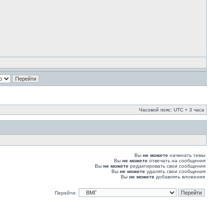
Часовой пояс: UTC + 3 часа
Вы
не можете
начинать темы
Вы
не можете
отвечать на сообщения
Вы
не можете
редактировать свои сообщения
Вы
не можете
удалять свои сообщения
Вы
не можете
добавлять вложения
Перейти: