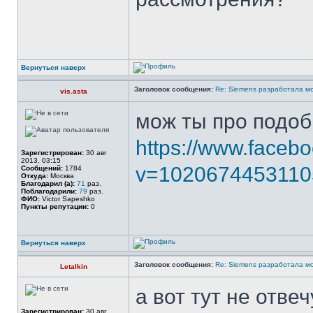
Вернуться наверх
Заголовок сообщения:
Re: Siemens разработала м
vis.asta
мож ты про подо
https://www.faceb
Зарегистрирован:
30 авг
2013, 03:15
v=1020674453110
Сообщений:
1784
Откуда:
Москва
Благодарил (а):
71
раз.
Поблагодарили:
79
раз.
ФИО:
Victor Sapeshko
Пункты репутации:
0
Вернуться наверх
Заголовок сообщения:
Re: Siemens разработала м
Letalkin
а вот тут не отвеч
Зарегистрирован:
30 авг