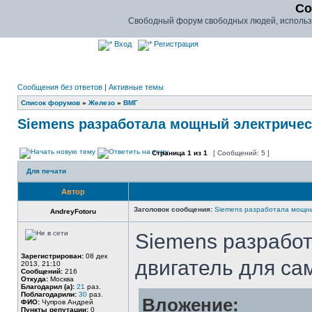
Co
Свободный форум свободных людей, использу
Вход
Регистрация
Сообщения без ответов
|
Активные темы
Список форумов
»
Железо
»
ВМГ
Siemens разработала мощный электричес
Страница
1
из
1
[ Сообщений: 5 ]
Для печати
Автор
Заголовок сообщения:
Siemens разработала мощны
AndreyFotoru
Siemens разрабо
Зарегистрирован:
08 дек
двигатель для са
2013, 21:10
Сообщений:
216
Откуда:
Москва
Благодарил (а):
21
раз.
Поблагодарили:
30
раз.
Вложение:
ФИО:
Чупров Андрей
Пункты репутации:
0