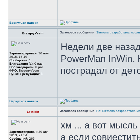
Вернуться наверх
Заголовок сообщения:
Siemens разработала мощны
BrezguyVsem
Недели две назад
Зарегистрирован:
30 ноя
PowerMan InWin. 
2015, 16:49
Сообщений:
1
Благодарил (а):
0 раз.
Поблагодарили:
0 раз.
пострадал от детс
ФИО:
BrezguyVsem
Пункты репутации:
0
Вернуться наверх
Заголовок сообщения:
Re: Siemens разработала м
Letalkin
хм ... а вот мысль
Зарегистрирован:
30 авг
а если совиестит
2013, 21:34
Сообщений:
265