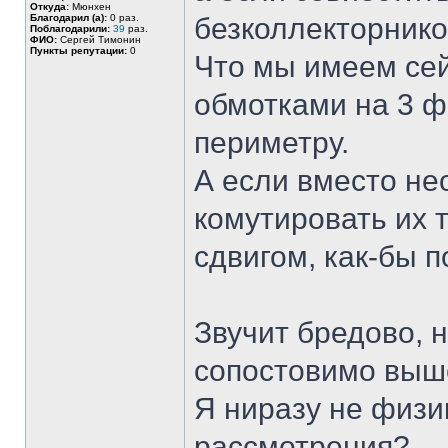
Откуда:
Мюнхен
Благодарил (а):
0 раз.
безколлекторник
Поблагодарили:
39
раз.
ФИО:
Сергей Тимонин
Пункты репутации:
0
Что мы имеем сей
обмотками на 3 ф
периметру.
А если вместо не
комутировать их т
сдвигом, как-бы п
Звучит бредово, 
сопостовимо выш
Я ниразу не физик
рассмотрения?