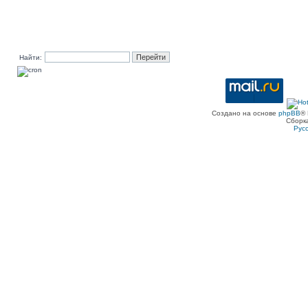
Найти:
Создано на основе
phpBB
® 
Сборк
Рус