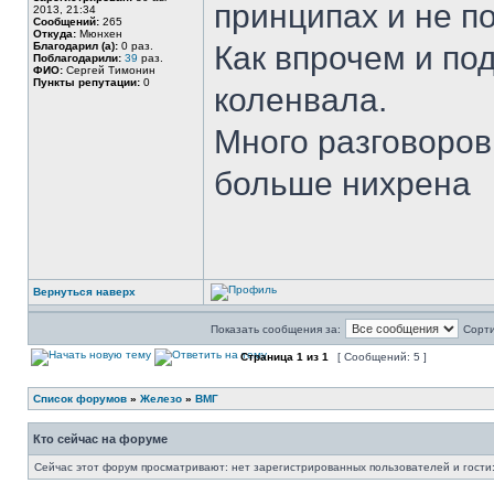
принципах и не по
2013, 21:34
Сообщений:
265
Откуда:
Мюнхен
Благодарил (а):
0 раз.
Как впрочем и по
Поблагодарили:
39
раз.
ФИО:
Сергей Тимонин
Пункты репутации:
0
коленвала.
Много разговоров,
больше нихрена
Вернуться наверх
Показать сообщения за:
Сорти
Страница
1
из
1
[ Сообщений: 5 ]
Список форумов
»
Железо
»
ВМГ
Кто сейчас на форуме
Сейчас этот форум просматривают: нет зарегистрированных пользователей и гости: