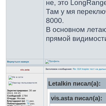
не, это LongRang
Там у мя переклю
8000.
В основном летаю 
прямой видимости
Вернуться наверх
Заголовок сообщения:
Re: DJI Inspire тест на даль
vis.asta
Letalkin писал(а):
Зарегистрирован:
30 авг
2013, 03:15
Сообщений:
1784
vis.asta писал(а):
Откуда:
Москва
Благодарил (а):
71
раз.
Поблагодарили:
79
раз.