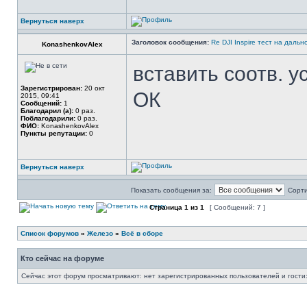
Вернуться наверх
Заголовок сообщения:
Re DJI Inspire тест на дальн
KonashenkovAlex
вставить соотв. у
Зарегистрирован:
20 окт
ОК
2015, 09:41
Сообщений:
1
Благодарил (а):
0 раз.
Поблагодарили:
0 раз.
ФИО:
KonashenkovAlex
Пункты репутации:
0
Вернуться наверх
Показать сообщения за:
Сорти
Страница
1
из
1
[ Сообщений: 7 ]
Список форумов
»
Железо
»
Всё в сборе
Кто сейчас на форуме
Сейчас этот форум просматривают: нет зарегистрированных пользователей и гости: