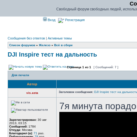
Co
Свободный форум свободных людей, использу
Вход
Регистрация
Сообщения без ответов
|
Активные темы
Список форумов
»
Железо
»
Всё в сборе
DJI Inspire тест на дальность
Страница
1
из
1
[ Сообщений: 7 ]
Для печати
Автор
Заголовок сообщения:
DJI Inspire тест на дальност
vis.asta
7я минута порад
Зарегистрирован:
30 авг
2013, 03:15
Сообщений:
1784
Откуда:
Москва
Благодарил (а):
71
раз.
Поблагодарили:
79
раз.