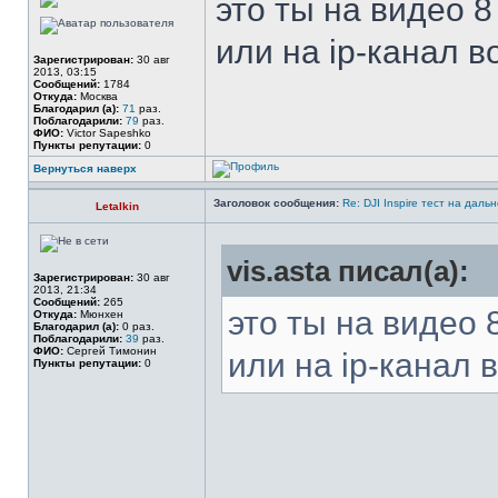
это ты на видео 
или на ip-канал 
Зарегистрирован:
30 авг
2013, 03:15
Сообщений:
1784
Откуда:
Москва
Благодарил (а):
71
раз.
Поблагодарили:
79
раз.
ФИО:
Victor Sapeshko
Пункты репутации:
0
Вернуться наверх
Заголовок сообщения:
Re: DJI Inspire тест на даль
Letalkin
vis.asta писал(а):
Зарегистрирован:
30 авг
2013, 21:34
Сообщений:
265
это ты на видео 
Откуда:
Мюнхен
Благодарил (а):
0 раз.
Поблагодарили:
39
раз.
ФИО:
Сергей Тимонин
или на ip-канал
Пункты репутации:
0