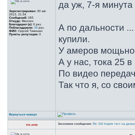
да уж, 7-я минут
Зарегистрирован:
30 авг
2013, 21:34
Сообщений:
265
Откуда:
Мюнхен
Благодарил (а):
0 раз.
А по дальности ..
Поблагодарили:
39
раз.
ФИО:
Сергей Тимонин
Пункты репутации:
0
купили.
У амеров мощьнос
А у нас, тока 25 
По видео передаче
Так что я, со сво
Вернуться наверх
Заголовок сообщения:
Re: DJI Inspire тест на даль
vis.asta