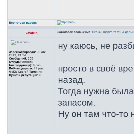
Вернуться наверх
Заголовок сообщения:
Re: DJI Inspire тест на даль
Letalkin
ну каюсь, не раз
Зарегистрирован:
30 авг
2013, 21:34
Сообщений:
265
Откуда:
Мюнхен
Благодарил (а):
0 раз.
просто в своё вре
Поблагодарили:
39
раз.
ФИО:
Сергей Тимонин
Пункты репутации:
0
назад.
Тогда нужна была
запасом.
Ну он там что-то 