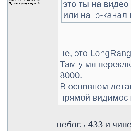
ФИО:
Victor Sapeshko
это ты на видео
Пункты репутации:
0
или на ip-канал
не, это LongRan
Там у мя перекл
8000.
В основном летаю
прямой видимост
небось 433 и чип