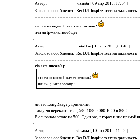
Автор:
vis.asta
[ 09 апр 2015, 17:14 ]
Заголовок сообщения:
Re: DJI Inspire тест на дальность
это ты на видео 8 ватт-то ставишь?
или на ip-канал вообще?
Автор:
Letalkin
[ 10 апр 2015, 00:46 ]
Заголовок сообщения:
Re: DJI Inspire тест на дальность
vis.asta писал(а):
это ты на видео 8 ватт-то ставишь?
или на ip-канал вообще?
не, это LongRange управление.
Там у мя переключатель, 500-1000 2000 4000 и 8000.
В основном летаю на 500. Один раз, в горах и вне прямой 
Автор:
vis.asta
[ 10 апр 2015, 11:12 ]
Заголовок сообщения:
Re: DJI Inspire тест на дальность