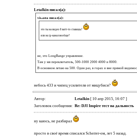
Letalkin писал(а):
vis.asta писал(а):
это ты на видео 8 ватт-то ставишь?
или на ip-канал вообще?
не, это LongRange управление.
Там у мя переключатель, 500-1000 2000 4000 и 8000.
В основном летаю на 500. Один раз, в горах и вне прямой видимо
небось 433 и чипец усилителя от мицубиси?
Автор:
Letalkin
[ 10 апр 2015, 16:07 ]
Заголовок сообщения:
Re: DJI Inspire тест на дальность
ну каюсь, не разбирал
просто в своё время списался Scherrer-ом, лет 5 назад.