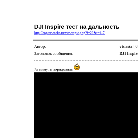
DJI Inspire тест на дальность
http://copterworks.ru/viewtopic.php?f=29&t=417
Автор:
vis.asta
[ 0
Заголовок сообщения:
DJI Inspir
7я минута порадовала