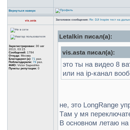
Вернуться наверх
Заголовок сообщения:
Re: DJI Inspire тест на даль
vis.asta
Letalkin писал(а):
Зарегистрирован:
30 авг
2013, 03:15
vis.asta писал(а):
Сообщений:
1784
Откуда:
Москва
Благодарил (а):
71
раз.
Поблагодарили:
79
раз.
это ты на видео 8 в
ФИО:
Victor Sapeshko
Пункты репутации:
0
или на ip-канал воо
не, это LongRange уп
Там у мя переключате
В основном летаю на 