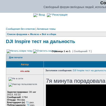
Co
Свободный форум свободных людей, использу
Вход
Регистрация
Сообщения без ответов
|
Активные темы
Список форумов
»
Железо
»
Всё в сборе
DJI Inspire тест на дальность
Страница
1
из
1
[ Сообщений: 7 ]
Для печати
Автор
Заголовок сообщения:
DJI Inspire тест на дальност
vis.asta
7я минута порадовал
Зарегистрирован:
30 авг
2013, 03:15
Сообщений:
1784
Откуда:
Москва
Благодарил (а):
71
раз.
Поблагодарили:
79
раз.