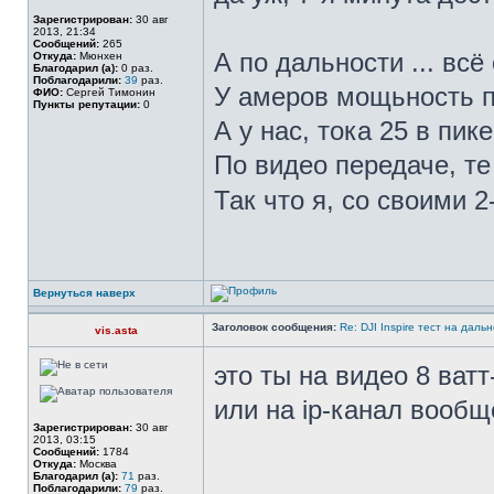
Зарегистрирован:
30 авг
2013, 21:34
Сообщений:
265
А по дальности ... всё
Откуда:
Мюнхен
Благодарил (а):
0 раз.
Поблагодарили:
39
раз.
У амеров мощьность п
ФИО:
Сергей Тимонин
Пункты репутации:
0
А у нас, тока 25 в пик
По видео передаче, те
Так что я, со своими 2
Вернуться наверх
Заголовок сообщения:
Re: DJI Inspire тест на даль
vis.asta
это ты на видео 8 ват
или на ip-канал вообщ
Зарегистрирован:
30 авг
2013, 03:15
Сообщений:
1784
Откуда:
Москва
Благодарил (а):
71
раз.
Поблагодарили:
79
раз.