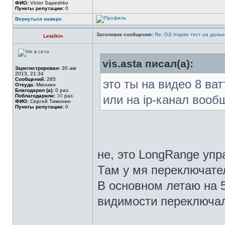
ФИО:
Victor Sapeshko
Пункты репутации:
0
Вернуться наверх
Заголовок сообщения:
Re: DJI Inspire тест на даль
Letalkin
vis.asta писал(а):
Зарегистрирован:
30 авг
2013, 21:34
Сообщений:
265
это ты на видео 8 ва
Откуда:
Мюнхен
Благодарил (а):
0 раз.
Поблагодарили:
39
раз.
или на ip-канал вооб
ФИО:
Сергей Тимонин
Пункты репутации:
0
не, это LongRange упр
Там у мя переключател
В основном летаю на 5
видимости переключал