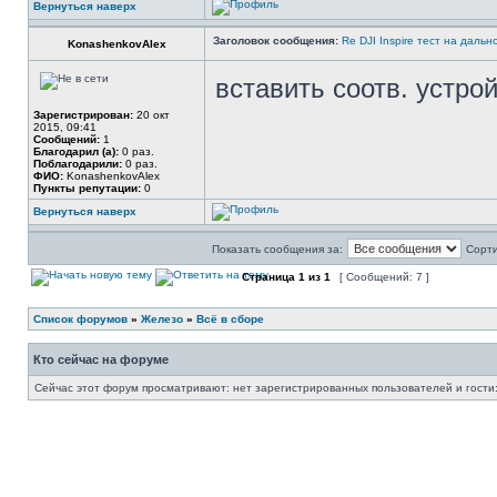
Вернуться наверх
Заголовок сообщения:
Re DJI Inspire тест на дальн
KonashenkovAlex
вставить соотв. устрой
Зарегистрирован:
20 окт
2015, 09:41
Сообщений:
1
Благодарил (а):
0 раз.
Поблагодарили:
0 раз.
ФИО:
KonashenkovAlex
Пункты репутации:
0
Вернуться наверх
Показать сообщения за:
Сорти
Страница
1
из
1
[ Сообщений: 7 ]
Список форумов
»
Железо
»
Всё в сборе
Кто сейчас на форуме
Сейчас этот форум просматривают: нет зарегистрированных пользователей и гости: