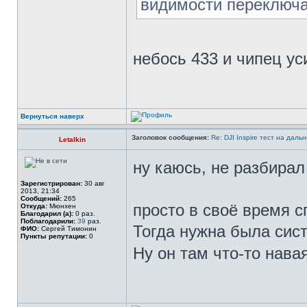
видимости переключа
небось 433 и чипец у
Вернуться наверх
Заголовок сообщения:
Re: DJI Inspire тест на даль
Letalkin
ну каюсь, не разбира
Зарегистрирован:
30 авг
2013, 21:34
Сообщений:
265
просто в своё время сп
Откуда:
Мюнхен
Благодарил (а):
0 раз.
Поблагодарили:
39
раз.
Тогда нужна была сис
ФИО:
Сергей Тимонин
Пункты репутации:
0
Ну он там что-то навая