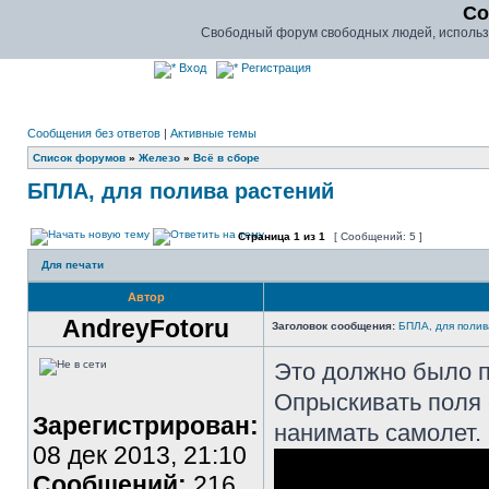
Co
Свободный форум свободных людей, использу
Вход
Регистрация
Сообщения без ответов
|
Активные темы
Список форумов
»
Железо
»
Всё в сборе
БПЛА, для полива растений
Страница
1
из
1
[ Сообщений: 5 ]
Для печати
Автор
AndreyFotoru
Заголовок сообщения:
БПЛА, для полив
Это должно было п
Опрыскивать поля 
Зарегистрирован:
нанимать самолет.
08 дек 2013, 21:10
Сообщений:
216