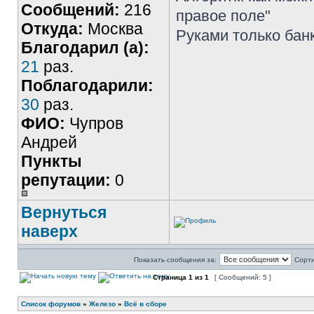
Сообщений:
216
правое поле"
Откуда:
Москва
Руками только бан
Благодарил (а):
21
раз.
Поблагодарили:
30
раз.
ФИО:
Чупров
Андрей
Пункты
репутации:
0
Вернуться
наверх
Показать сообщения за:
Сорти
Страница
1
из
1
[ Сообщений: 5 ]
Список форумов
»
Железо
»
Всё в сборе