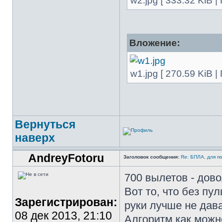
w2.jpg [ 333.32 KiB 
Вложение:
w1.jpg [ 270.59 KiB 
Вернуться
наверх
AndreyFotoru
Заголовок сообщения:
Re: БПЛА, для п
700 вылетов - дов
Вот то, что без пу
Зарегистрирован:
руки лучше не дава
08 дек 2013, 21:10
Алгоритм как можн