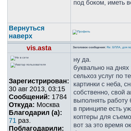
под боком, иметь в
Вернуться
наверх
vis.asta
Заголовок сообщения:
Re: БПЛА, для п
ну да.
буквально на днях
сельхоз услуг по т
Зарегистрирован:
картинки с неба, с
30 авг 2013, 03:15
собственно, свой 
Сообщений:
1784
выполнять работу б
Откуда:
Москва
в принципе есть у
Благодарил (а):
коптеры для съемок
71
раз.
вот за это время о
Поблагодарили: