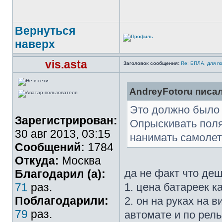
Вернуться
наверх
vis.asta
Заголовок сообщения:
Re: БПЛА, для п
AndreyFotoru писал
Это должно было 
Зарегистрирован:
Опрыскивать поля
30 авг 2013, 03:15
нанимать самолет
Сообщений:
1784
Откуда:
Москва
да не факт что де
Благодарил (а):
71
раз.
1. цена батареек к
Поблагодарили:
2. он на руках на 
79
раз.
автомате и по рель