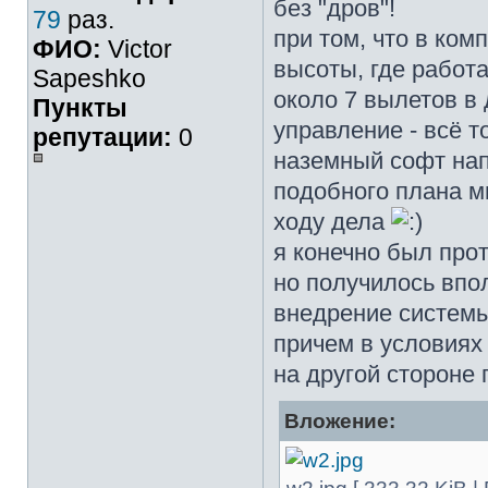
без "дров"!
79
раз.
при том, что в ко
ФИО:
Victor
высоты, где работ
Sapeshko
около 7 вылетов в 
Пункты
управление - всё т
репутации:
0
наземный софт нап
подобного плана м
ходу дела
я конечно был про
но получилось вп
внедрение системы
причем в условиях
на другой стороне
Вложение: