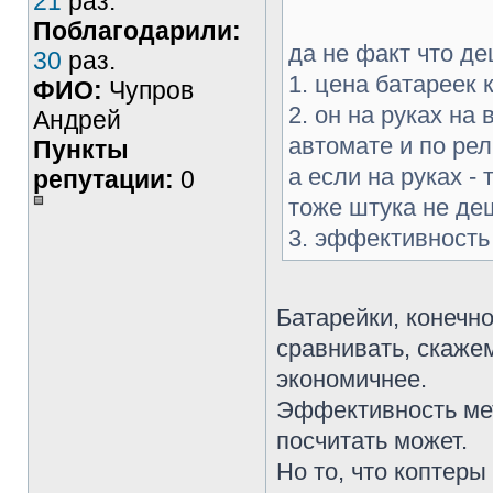
21
раз.
Поблагодарили:
да не факт что д
30
раз.
1. цена батареек 
ФИО:
Чупров
2. он на руках на
Андрей
автомате и по рел
Пункты
а если на руках -
репутации:
0
тоже штука не де
3. эффективность 
Батарейки, конечно
сравнивать, скажем
экономичнее.
Эффективность мет
посчитать может.
Но то, что коптеры