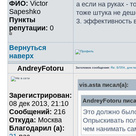
ФИО:
Victor
а если на руках - 
Sapeshko
тоже штука не деш
Пункты
3. эффективность в
репутации:
0
Вернуться
наверх
AndreyFotoru
Заголовок сообщения:
Re: БПЛА, для п
vis.asta писал(а):
Зарегистрирован:
AndreyFotoru писа
08 дек 2013, 21:10
Сообщений:
216
Это должно было
Откуда:
Москва
Опрыскивать пол
Благодарил (а):
чем нанимать са