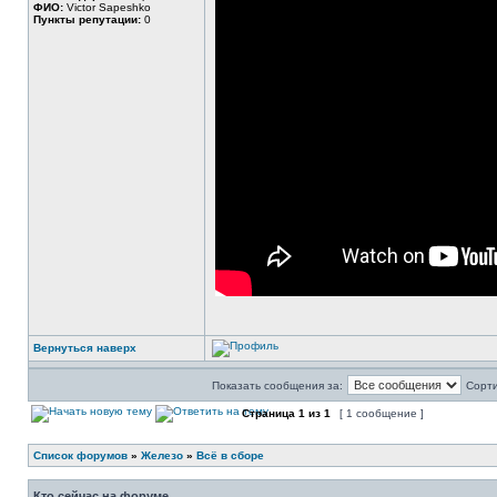
ФИО:
Victor Sapeshko
Пункты репутации:
0
Вернуться наверх
Показать сообщения за:
Сорти
Страница
1
из
1
[ 1 сообщение ]
Список форумов
»
Железо
»
Всё в сборе
Кто сейчас на форуме