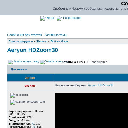
Co
Свободный форум свободных людей, использу
Вход
Регистрация
Сообщения без ответов
|
Активные темы
Список форумов
»
Железо
»
Всё в сборе
Aeryon HDZoom30
Страница
1
из
1
[ 1 сообщение ]
Для печати
Автор
Заголовок сообщения:
Aeryon HDZoom30
vis.asta
Зарегистрирован:
30 авг
2013, 03:15
Сообщений:
1784
Откуда:
Москва
Благодарил (а):
71
раз.
Поблагодарили:
79
раз.