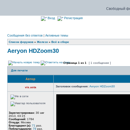
Свободный фо
Вход
Регистрация
Сообщения без ответов
|
Активные темы
Список форумов
»
Железо
»
Всё в сборе
Aeryon HDZoom30
Страница
1
из
1
[ 1 сообщение ]
Для печати
Автор
Заголовок сообщения:
Aeryon HDZoom30
vis.asta
Зарегистрирован:
30 авг
2013, 03:15
Сообщений:
1784
Откуда:
Москва
Благодарил (а):
71
раз.
Поблагодарили:
79
раз.