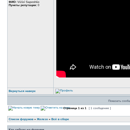
ФИО:
Victor Sapeshko
Пункты репутации:
0
Вернуться наверх
Показать сооб
Страница
1
из
1
[ 1 сообщение ]
Список форумов
»
Железо
»
Всё в сборе
Кто сейчас на форуме