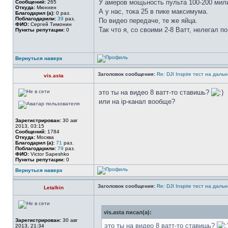
У амеров мощьность пульта 100-200 мил
Сообщений:
265
Откуда:
Мюнхен
А у нас, тока 25 в пике максимума.
Благодарил (а):
0 раз.
Поблагодарили:
39
раз.
По видео передаче, те же яйца.
ФИО:
Сергей Тимонин
Так что я, со своими 2-8 Ватт, нелегал п
Пункты репутации:
0
Вернуться наверх
Заголовок сообщения:
Re: DJI Inspire тест на даль
vis.asta
это ты на видео 8 ватт-то ставишь?
или на ip-канал вообще?
Зарегистрирован:
30 авг
2013, 03:15
Сообщений:
1784
Откуда:
Москва
Благодарил (а):
71
раз.
Поблагодарили:
79
раз.
ФИО:
Victor Sapeshko
Пункты репутации:
0
Вернуться наверх
Заголовок сообщения:
Re: DJI Inspire тест на даль
Letalkin
vis.asta писал(а):
Зарегистрирован:
30 авг
это ты на видео 8 ватт-то ставишь?
2013, 21:34