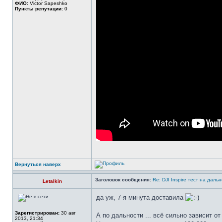
ФИО:
Victor Sapeshko
Пункты репутации:
0
Вернуться наверх
Заголовок сообщения:
Re: DJI Inspire тест на даль
Letalkin
да уж, 7-я минута доставила
Зарегистрирован:
30 авг
А по дальности ... всё сильно зависит от
2013, 21:34