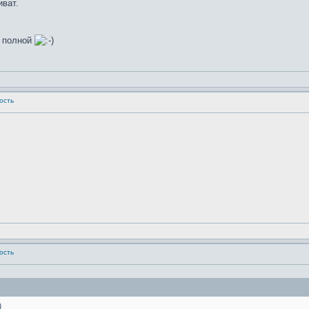
иват.
о полной
ность
ность