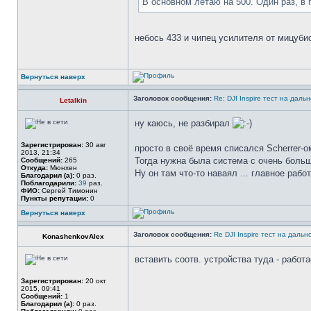
В основном летаю на 500. Один раз, в 
небось 433 и чипец усилителя от мицуб
Вернуться наверх
Заголовок сообщения:
Re: DJI Inspire тест на даль
Letalkin
ну каюсь, не разбирал
Зарегистрирован:
30 авг
просто в своё время списался Scherrer-ом
2013, 21:34
Тогда нужна была система с очень боль
Сообщений:
265
Откуда:
Мюнхен
Ну он там что-то наваял ... главное рабо
Благодарил (а):
0 раз.
Поблагодарили:
39
раз.
ФИО:
Сергей Тимонин
Пункты репутации:
0
Вернуться наверх
Заголовок сообщения:
Re DJI Inspire тест на дальн
KonashenkovAlex
вставить соотв. устройства туда - работа
Зарегистрирован:
20 окт
2015, 09:41
Сообщений:
1
Благодарил (а):
0 раз.