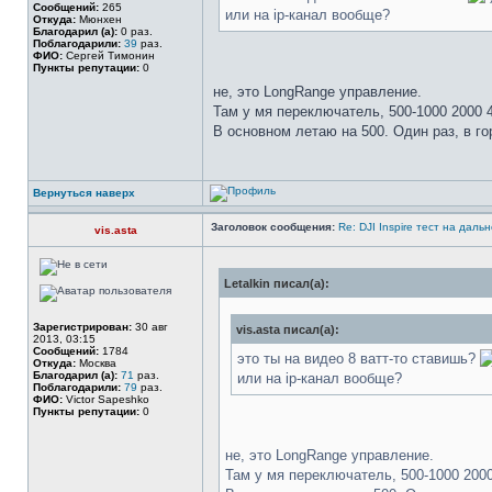
Сообщений:
265
или на ip-канал вообще?
Откуда:
Мюнхен
Благодарил (а):
0 раз.
Поблагодарили:
39
раз.
ФИО:
Сергей Тимонин
Пункты репутации:
0
не, это LongRange управление.
Там у мя переключатель, 500-1000 2000 4
В основном летаю на 500. Один раз, в г
Вернуться наверх
Заголовок сообщения:
Re: DJI Inspire тест на даль
vis.asta
Letalkin писал(а):
Зарегистрирован:
30 авг
vis.asta писал(а):
2013, 03:15
Сообщений:
1784
это ты на видео 8 ватт-то ставишь?
Откуда:
Москва
Благодарил (а):
71
раз.
или на ip-канал вообще?
Поблагодарили:
79
раз.
ФИО:
Victor Sapeshko
Пункты репутации:
0
не, это LongRange управление.
Там у мя переключатель, 500-1000 2000