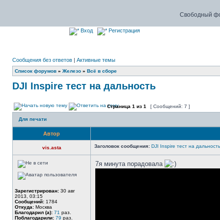
Свободный фо
Вход
Регистрация
Сообщения без ответов
|
Активные темы
Список форумов
»
Железо
»
Всё в сборе
DJI Inspire тест на дальность
Страница
1
из
1
[ Сообщений: 7 ]
Для печати
Автор
Заголовок сообщения:
DJI Inspire тест на дальност
vis.asta
7я минута порадовала
Зарегистрирован:
30 авг
2013, 03:15
Сообщений:
1784
Откуда:
Москва
Благодарил (а):
71
раз.
Поблагодарили:
79
раз.