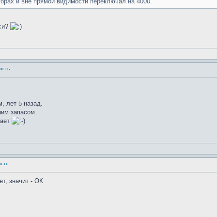
горах и вне прямой видимости переключал на 4000.
иси?
ность
, лет 5 назад.
шим запасом.
тает
ость
ет, значит - ОК