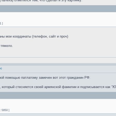
(Палеха) отметился тем, что сделал и эту картинку:
1 ]
аны мои координаты (телефон, сайт и проч)
 тяжело.
а)
вной помощью патлатому замечен вот этот гражданин РФ:
, который стесняется своей армянской фамилии и подписывается как
"Ю
 5850 ]