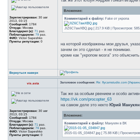
так же этот клоун Андрей Гонка-Нигадяй 
Вложение:
Зарегистрирован:
30 авг
Комментарий к файлу:
Fake от укропа
2013, 03:15
Сообщений:
1784
Откуда:
Москва
JIZ6C7awXBQ.jpg [ 217.9 KiB | Просмотров: 585
Благодарил (а):
71
раз.
Поблагодарили:
79
раз.
ФИО:
Victor Sapeshko
Пункты репутации:
0
на которой изображены мои друзья, указ
зачем он это сделал - я не понимаю.
кроме как "укропом мозга" это объяснить
Вернуться наверх
Заголовок сообщения:
Re: flycamstudio.com (Украин
vis.asta
Так же за особым рвением и особо акти
https://vk.com/procopter_63
на самом деле это некто
Юрий Манукян
Зарегистрирован:
30 авг
2013, 03:15
Вложение:
Сообщений:
1784
Откуда:
Москва
Комментарий к файлу:
Манукян в ВК
Благодарил (а):
71
раз.
Поблагодарили:
79
раз.
ФИО:
Victor Sapeshko
2015-01-05_034847.jpg [ 75.88 KiB | Просмотров:
Пункты репутации:
0