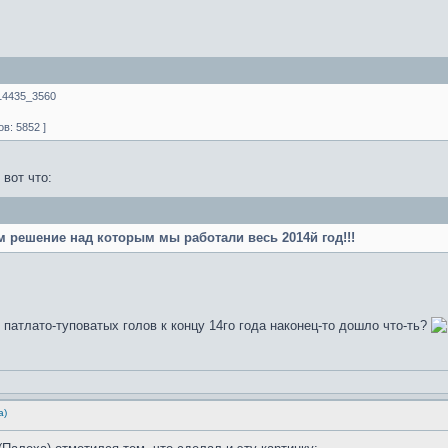
314435_3560
в: 5852 ]
вот что:
м решение над которым мы работали весь 2014й год!!!
 патлато-туповатых голов к концу 14го года наконец-то дошло что-ть?
а)