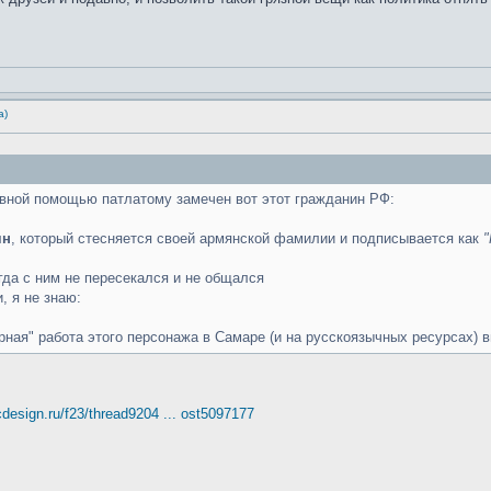
а)
ивной помощью патлатому замечен вот этот гражданин РФ:
ян
, который стесняется своей армянской фамилии и подписывается как
огда с ним не пересекался и не общался
, я не знаю:
урная" работа этого персонажа в Самаре (и на русскоязычных ресурсах) в
rcdesign.ru/f23/thread9204 ... ost5097177