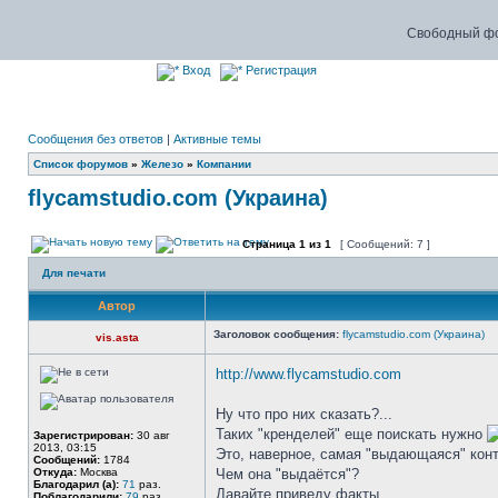
Свободный фо
Вход
Регистрация
Сообщения без ответов
|
Активные темы
Список форумов
»
Железо
»
Компании
flycamstudio.com (Украина)
Страница
1
из
1
[ Сообщений: 7 ]
Для печати
Автор
Заголовок сообщения:
flycamstudio.com (Украина)
vis.asta
http://www.flycamstudio.com
Ну что про них сказать?...
Таких "кренделей" еще поискать нужно
Зарегистрирован:
30 авг
2013, 03:15
Это, наверное, самая "выдающаяся" конт
Сообщений:
1784
Откуда:
Москва
Чем она "выдаётся"?
Благодарил (а):
71
раз.
Давайте приведу факты...
Поблагодарили:
79
раз.