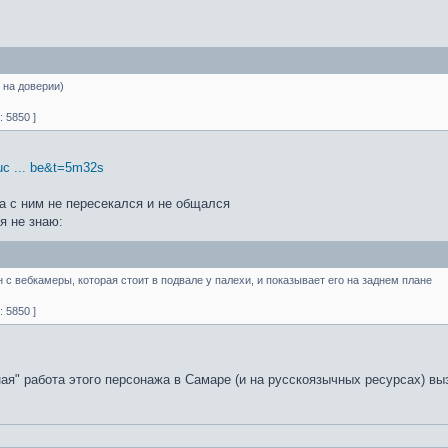
 на доверии)
 5850 ]
c ... be&t=5m32s
гда с ним не пересекался и не общался
я не знаю:
с вебкамеры, которая стоит в подвале у палехи, и показывает его на заднем плане
 5850 ]
ная" работа этого персонажа в Самаре (и на русскоязычных ресурсах) вы