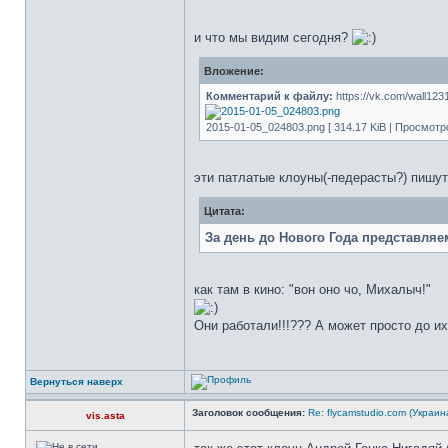
и что мы видим сегодня?
Вложение:
Комментарий к файлу:
https://vk.com/wall12
2015-01-05_024803.png [ 314.17 KiB | Просмотро
эти патлатые клоуны(-педерасты?) пишут 
Цитата:
За день до Нового Года представляе
как там в кино: "вон оно чо, Михалыч!"
Они работали!!!??? А может просто до их
Вернуться наверх
Заголовок сообщения:
Re: flycamstudio.com (Украин
vis.asta