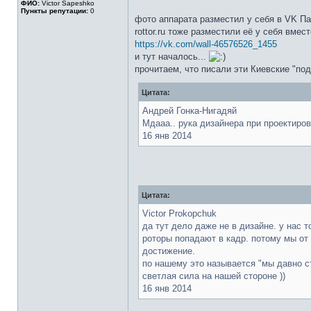
ФИО:
Victor Sapeshko
Пункты репутации:
0
фото аппарата разместил у себя в VK П
rottor.ru тоже разместили её у себя вмес
https://vk.com/wall-46576526_1455
и тут началось...
прочитаем, что писали эти Киевские "по
Цитата:
Андрей Гонка-Нигадяй
Мдааа.. рука дизайнера при проектиров
16 янв 2014
Цитата:
Victor Prokopchuk
да тут дело даже не в дизайне. у нас 
роторы попадают в кадр. потому мы от 
достижение.
по нашему это называется "мы давно съ
светлая сила на нашей стороне ))
16 янв 2014