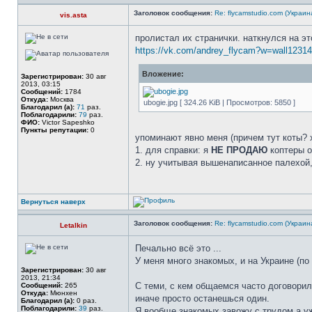
Заголовок сообщения:
Re: flycamstudio.com (Украин
vis.asta
пролистал их странички. наткнулся на эт
https://vk.com/andrey_flycam?w=wall1231
Вложение:
Зарегистрирован:
30 авг
2013, 03:15
Сообщений:
1784
Откуда:
Москва
ubogie.jpg [ 324.26 KiB | Просмотров: 5850 ]
Благодарил (а):
71
раз.
Поблагодарили:
79
раз.
ФИО:
Victor Sapeshko
Пункты репутации:
0
упоминают явно меня (причем тут коты? х
1. для справки: я
НЕ ПРОДАЮ
коптеры 
2. ну учитывая вышенаписанное палехой,
Вернуться наверх
Заголовок сообщения:
Re: flycamstudio.com (Украин
Letalkin
Печально всё это ...
У меня много знакомых, и на Украине (по
Зарегистрирован:
30 авг
2013, 21:34
С теми, с кем общаемся часто договорили
Сообщений:
265
Откуда:
Мюнхен
иначе просто останешься один.
Благодарил (а):
0 раз.
Поблагодарили:
39
раз.
Я вообще знакомых завожу с трудом а уж 