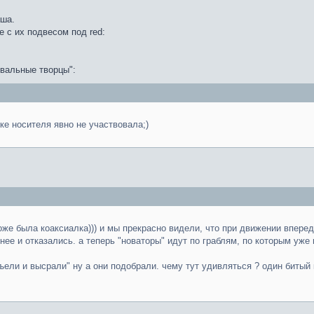
аша.
те с их подвесом под red:
двальные творцы":
ке носителя явно не участвовала;)
тоже была коаксиалка))) и мы прекрасно видели, что при движении впере
нее и отказались. а теперь "новаторы" идут по граблям, по которым уже 
ели и высрали" ну а они подобрали. чему тут удивляться ? один битый 