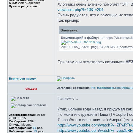
ФИО:
Victor Sapeshko
Хлопчики очень активно помогает "ОПГ В
Пункты репутации:
0
viewtopic.php?f=10&t=204
Очень радуются, что с помощью их железа
Как пример:
Вложение:
Комментарий к файлу:
чат https://vk.com/wa
2015-01-05_023210.png [ 135.99 KiB | Просмотро
При этом они отметилась активными
НЕ
Вернуться наверх
Заголовок сообщения:
Re: flycamstudio.com (Украин
vis.asta
Начнём-с...
Итак, больше года назад я придумал как 
По моим инструкциям Паша (TVCopter) со
Зарегистрирован:
30 авг
2013, 03:15
Я провёл его испытания и "обмеры" (смот
Сообщений:
1784
Откуда:
Москва
http://www.youtube.com/watch?v=ZFwRTt
Благодарил (а):
71
раз.
http://www.youtube.com/watch?v=vpoZbRF
Поблагодарили:
79
раз.