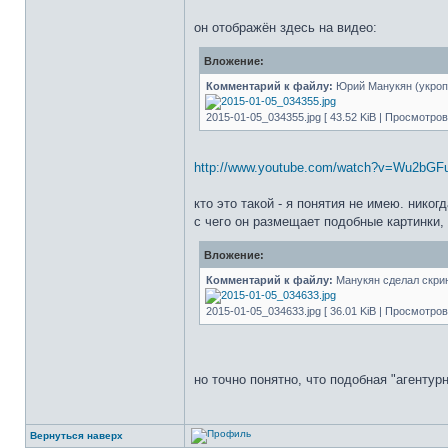
он отображён здесь на видео:
Вложение:
Комментарий к файлу:
Юрий Манукян (укроп
2015-01-05_034355.jpg [ 43.52 KiB | Просмотров:
http://www.youtube.com/watch?v=Wu2bGFu
кто это такой - я понятия не имею. нико
с чего он размещает подобные картинки, 
Вложение:
Комментарий к файлу:
Манукян сделал скрин 
2015-01-05_034633.jpg [ 36.01 KiB | Просмотров:
но точно понятно, что подобная "агентур
Вернуться наверх