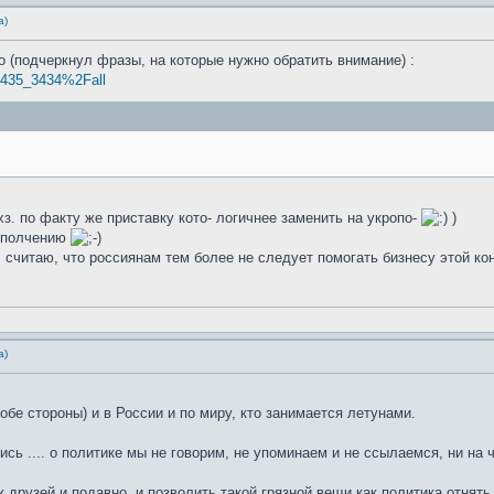
а)
о (подчеркнул фразы, на которые нужно обратить внимание) :
4435_3434%2Fall
з. по факту же приставку кото- логичнее заменить на укропо-
)
ополчению
 считаю, что россиянам тем более не следует помогать бизнесу этой ко
а)
 обе стороны) и в России и по миру, кто занимается летунами.
сь .... о политике мы не говорим, не упоминаем и не ссылаемся, ни на чт
друзей и подавно, и позволить такой грязной вещи как политика отнять у