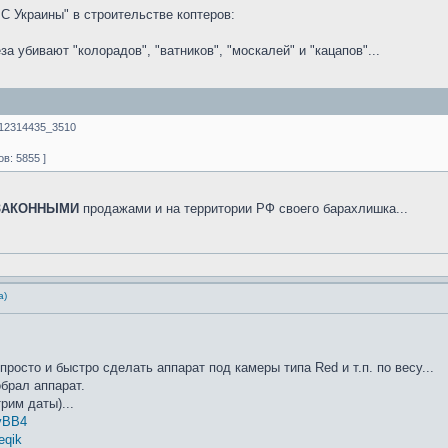
С Украины" в строительстве коптеров:
 убивают "колорадов", "ватников", "москалей" и "кацапов"...
ll12314435_3510
в: 5855 ]
ЗАКОННЫМИ
продажами и на территории РФ своего барахлишка...
а)
просто и быстро сделать аппарат под камеры типа Red и т.п. по весу...
брал аппарат.
рим даты)...
-vBB4
eqik