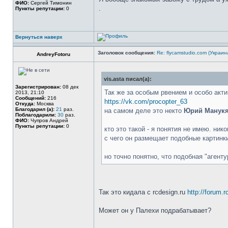
ФИО:
Сергей Тимонин
.
Пункты репутации:
0
Вернуться наверх
Заголовок сообщения:
Re: flycamstudio.com (Украин
AndreyFotoru
vis.asta писал(а):
Зарегистрирован:
08 дек
Так же за особым рвением и особо акт
2013, 21:10
Сообщений:
216
https://vk.com/procopter_63
Откуда:
Москва
Благодарил (а):
21
раз.
на самом деле это некто
Юрий Манук
Поблагодарили:
30
раз.
ФИО:
Чупров Андрей
Пункты репутации:
0
кто это такой - я понятия не имею. ник
с чего он размещает подобные картинки
но точно понятно, что подобная "агент
Так это кидала с rcdesign.ru
http://forum.
Может он у Палехи подрабатывает?