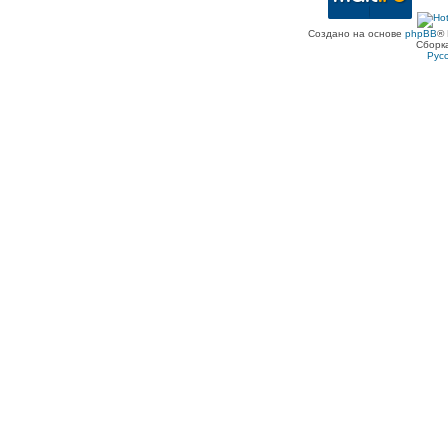
Создано на основе
phpBB
® 
Сборк
Рус