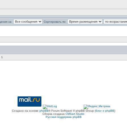
щения за:
Сортировать по:
 1
Создано на основе
phpBB
® Forum Software © phpBB Group (
блог о phpBB
)
Сборка создана
CMSart Studio
Русская поддержка phpBB