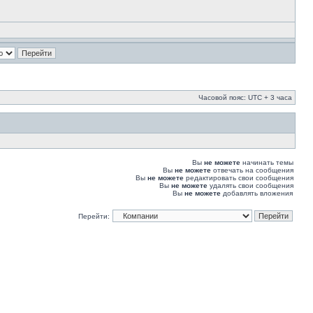
Часовой пояс: UTC + 3 часа
Вы
не можете
начинать темы
Вы
не можете
отвечать на сообщения
Вы
не можете
редактировать свои сообщения
Вы
не можете
удалять свои сообщения
Вы
не можете
добавлять вложения
Перейти: