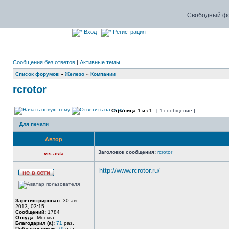
Свободный фо
Вход
Регистрация
Сообщения без ответов
|
Активные темы
Список форумов
»
Железо
»
Компании
rcrotor
Страница
1
из
1
[ 1 сообщение ]
Для печати
Автор
Заголовок сообщения:
rcrotor
vis.asta
http://www.rcrotor.ru/
Зарегистрирован:
30 авг
2013, 03:15
Сообщений:
1784
Откуда:
Москва
Благодарил (а):
71
раз.
Поблагодарили:
79
раз.