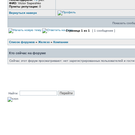
ФИО:
Victor Sapeshko
Пункты репутации:
0
Вернуться наверх
Показать сооб
Страница
1
из
1
[ 1 сообщение ]
Список форумов
»
Железо
»
Компании
Кто сейчас на форуме
Сейчас этот форум просматривают: нет зарегистрированных пользователей и гости:
Найти: