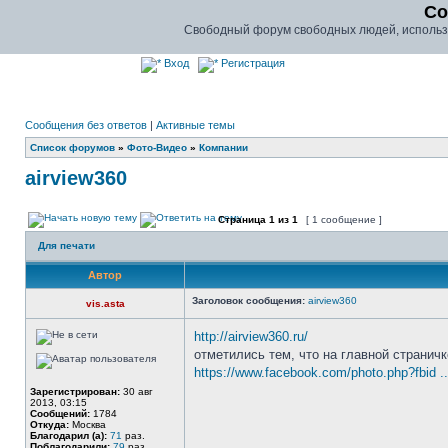
Co
Свободный форум свободных людей, использу
Вход
Регистрация
Сообщения без ответов
|
Активные темы
Список форумов
»
Фото-Видео
»
Компании
airview360
Страница
1
из
1
[ 1 сообщение ]
Для печати
Автор
Заголовок сообщения:
airview360
vis.asta
http://airview360.ru/
отметились тем, что на главной страничк
https://www.facebook.com/photo.php?fbid ..
Зарегистрирован:
30 авг
2013, 03:15
Сообщений:
1784
Откуда:
Москва
Благодарил (а):
71
раз.
Поблагодарили:
79
раз.