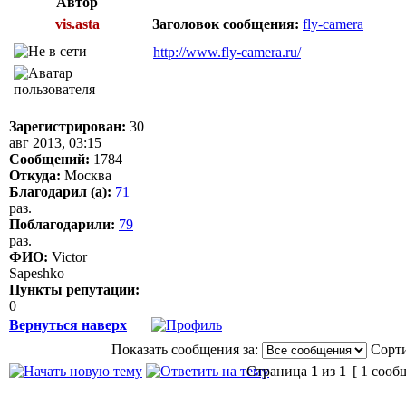
Автор
vis.asta
Заголовок сообщения:
fly-camera
http://www.fly-camera.ru/
Зарегистрирован:
30
авг 2013, 03:15
Сообщений:
1784
Откуда:
Москва
Благодарил (а):
71
раз.
Поблагодарили:
79
раз.
ФИО:
Victor
Sapeshko
Пункты репутации:
0
Вернуться наверх
Показать сообщения за:
Сорти
Страница
1
из
1
[ 1 сооб