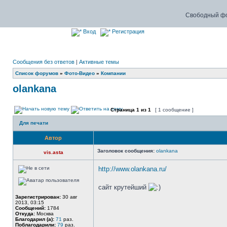
Свободный фо
Вход
Регистрация
Сообщения без ответов
|
Активные темы
Список форумов
»
Фото-Видео
»
Компании
olankana
Страница
1
из
1
[ 1 сообщение ]
Для печати
Автор
Заголовок сообщения:
olankana
vis.asta
http://www.olankana.ru/
сайт крутейший
Зарегистрирован:
30 авг
2013, 03:15
Сообщений:
1784
Откуда:
Москва
Благодарил (а):
71
раз.
Поблагодарили:
79
раз.