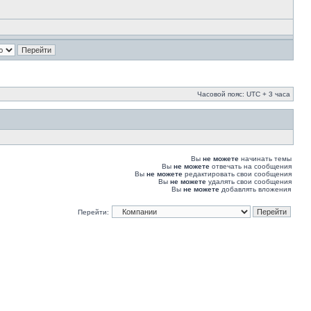
Часовой пояс: UTC + 3 часа
Вы
не можете
начинать темы
Вы
не можете
отвечать на сообщения
Вы
не можете
редактировать свои сообщения
Вы
не можете
удалять свои сообщения
Вы
не можете
добавлять вложения
Перейти: