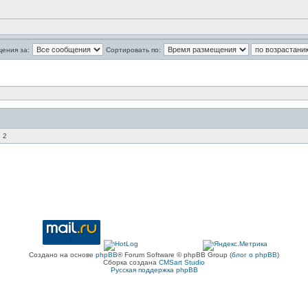
щения за:
Сортировать по:
 2
Создано на основе
phpBB
® Forum Software © phpBB Group (
блог о phpBB
)
Сборка создана
CMSart Studio
Русская поддержка phpBB