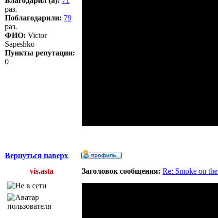
Благодарил (а):
71
раз.
Поблагодарили:
79
раз.
ФИО:
Victor
Sapeshko
Пункты репутации:
0
Вернуться наверх
vis.asta
Заголовок сообщения:
Re: Smoke on the