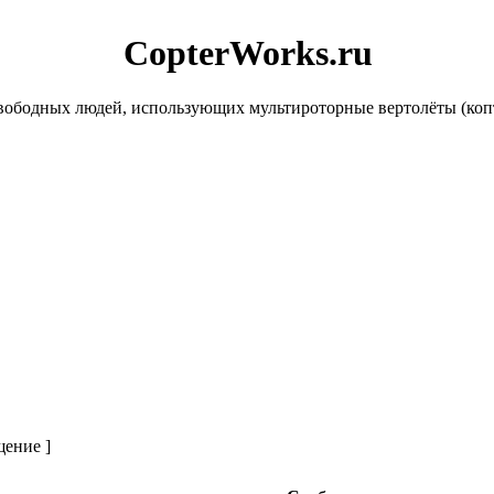
CopterWorks.ru
ободных людей, использующих мультироторные вертолёты (копте
щение ]