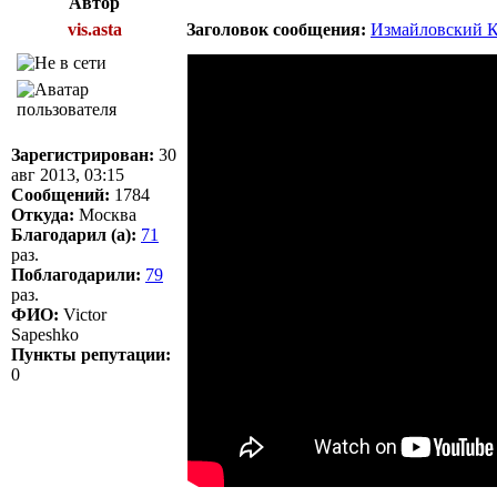
Автор
vis.asta
Заголовок сообщения:
Измайловский К
Зарегистрирован:
30
авг 2013, 03:15
Сообщений:
1784
Откуда:
Москва
Благодарил (а):
71
раз.
Поблагодарили:
79
раз.
ФИО:
Victor
Sapeshko
Пункты репутации:
0