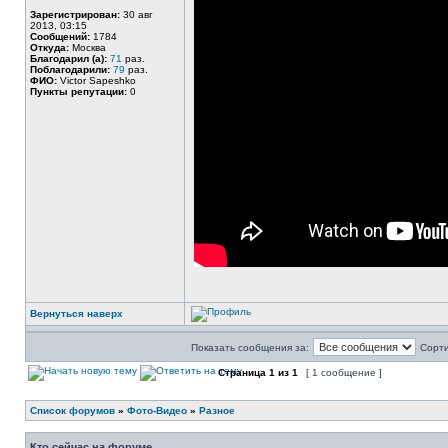
Зарегистрирован:
30 авг
2013, 03:15
Сообщений:
1784
Откуда:
Москва
Благодарил (а):
71
раз.
Поблагодарили:
79
раз.
ФИО:
Victor Sapeshko
Пункты репутации:
0
Вернуться наверх
Показать сообщения за:
Сорти
Страница
1
из
1
[ 1 сообщение ]
Список форумов
»
Фото-Видео
»
Разное
Кто сейчас на форуме