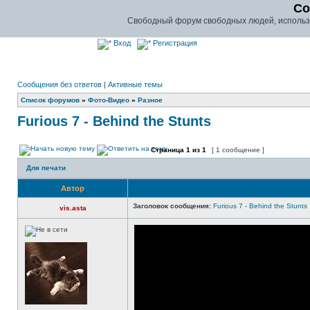
Co
Свободный форум свободных людей, использу
Вход
Регистрация
Сообщения без ответов
|
Активные темы
Список форумов
»
Фото-Видео
»
Разное
Furious 7 - Behind the Stunts
Страница
1
из
1
[ 1 сообщение ]
Для печати
Автор
Заголовок сообщения:
Furious 7 - Behind the Stunts
vis.asta