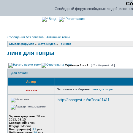
Co
Свободный форум свободных людей, использу
Вход
Регистрация
Сообщения без ответов
|
Активные темы
Список форумов
»
Фото-Видео
»
Техника
линк для гопры
Страница
1
из
1
[ Сообщений: 4 ]
Для печати
Автор
Заголовок сообщения:
линк для гопры
vis.asta
http://innogest.ru/m?na=11411
Зарегистрирован:
30 авг
2013, 03:15
Сообщений:
1784
Откуда:
Москва
Благодарил (а):
71
раз.
Поблагодарили:
79
раз.