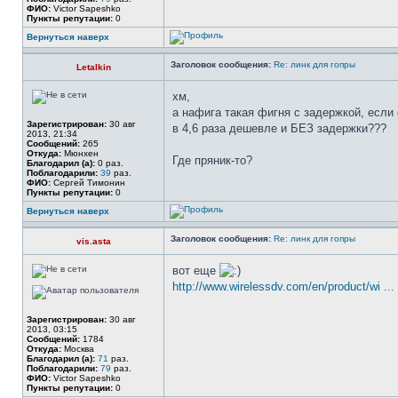
ФИО:
Victor Sapeshko
Пункты репутации:
0
Вернуться наверх
Заголовок сообщения:
Re: линк для гопры
Letalkin
хм,
а нафига такая фигня с задержкой, если 
Зарегистрирован:
30 авг
в 4,6 раза дешевле и БЕЗ задержки???
2013, 21:34
Сообщений:
265
Откуда:
Мюнхен
Где пряник-то?
Благодарил (а):
0 раз.
Поблагодарили:
39
раз.
ФИО:
Сергей Тимонин
Пункты репутации:
0
Вернуться наверх
Заголовок сообщения:
Re: линк для гопры
vis.asta
вот еще
http://www.wirelessdv.com/en/product/wi ... 
Зарегистрирован:
30 авг
2013, 03:15
Сообщений:
1784
Откуда:
Москва
Благодарил (а):
71
раз.
Поблагодарили:
79
раз.
ФИО:
Victor Sapeshko
Пункты репутации:
0