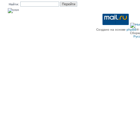
Найти:
Создано на основе
phpBB
® 
Сборк
Рус