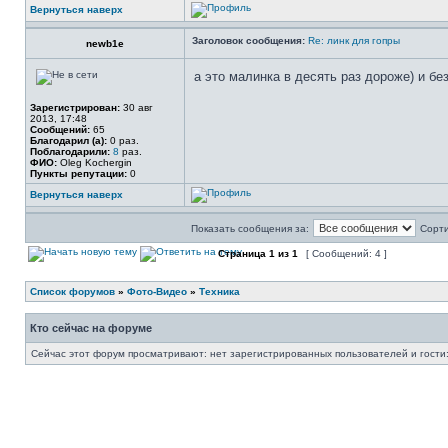
Вернуться наверх
Заголовок сообщения:
Re: линк для гопры
newb1e
а это малинка в десять раз дороже) и без
Зарегистрирован:
30 авг
2013, 17:48
Сообщений:
65
Благодарил (а):
0 раз.
Поблагодарили:
8
раз.
ФИО:
Oleg Kochergin
Пункты репутации:
0
Вернуться наверх
Показать сообщения за:
Сорти
Страница
1
из
1
[ Сообщений: 4 ]
Список форумов
»
Фото-Видео
»
Техника
Кто сейчас на форуме
Сейчас этот форум просматривают: нет зарегистрированных пользователей и гости: