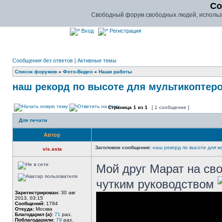
Co
Свободный форум свободных людей, использу
Вход
Регистрация
Сообщения без ответов
|
Активные темы
Список форумов
»
Фото-Видео
»
Наши работы
наш рекорд по высоте для мультикоптеро
Страница
1
из
1
[ 1 сообщение ]
Для печати
Автор
Заголовок сообщения:
наш рекорд по высоте для му
vis.asta
Мой друг Марат на св
чутким руководством
Зарегистрирован:
30 авг
2013, 03:15
Сообщений:
1784
Откуда:
Москва
Благодарил (а):
71
раз.
Поблагодарили:
79
раз.