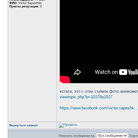
ФИО:
Victor Sapeshko
Пункты репутации:
0
кстати, это с этих съёмок фото анемоме
viewtopic.php?p=1017#p1017
https://www.facebook.com/victor.sapeshk .
Вернуться наверх
Показать сообщения за:
Сорти