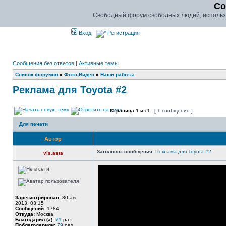
Co
Свободный форум свободных людей, использу
Вход
Регистрация
Сообщения без ответов
|
Активные темы
Список форумов
»
Фото-Видео
»
Наши работы
Реклама для Toyota #2
Страница
1
из
1
[ 1 сообщение ]
Для печати
Автор
Заголовок сообщения:
Реклама для Toyota #2
vis.asta
Зарегистрирован:
30 авг
2013, 03:15
Сообщений:
1784
Откуда:
Москва
Благодарил (а):
71
раз.
Поблагодарили:
79
раз.