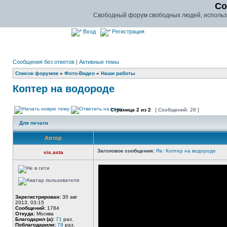
Co
Свободный форум свободных людей, использу
Вход
Регистрация
Сообщения без ответов
|
Активные темы
Список форумов
»
Фото-Видео
»
Наши работы
Коптер на водороде
Страница
2
из
2
[ Сообщений: 26 ]
Для печати
Автор
Заголовок сообщения:
Re: Коптер на водороде
vis.asta
Зарегистрирован:
30 авг
2013, 03:15
Сообщений:
1784
Откуда:
Москва
Благодарил (а):
71
раз.
Поблагодарили:
79
раз.