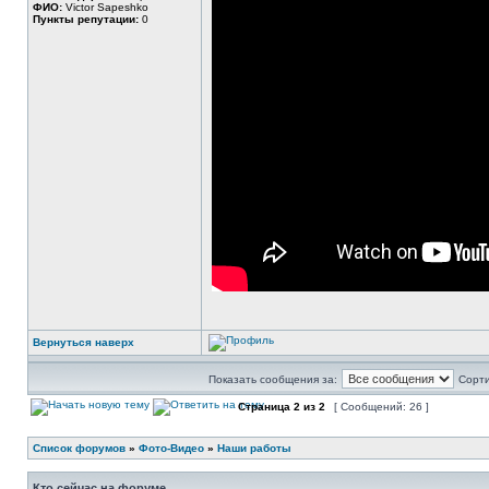
ФИО:
Victor Sapeshko
Пункты репутации:
0
Вернуться наверх
Показать сообщения за:
Сорти
Страница
2
из
2
[ Сообщений: 26 ]
Список форумов
»
Фото-Видео
»
Наши работы
Кто сейчас на форуме