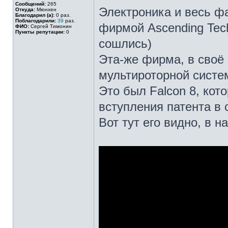
Сообщений:
265
Электроника и весь ф
Откуда:
Мюнхен
Благодарил (а):
0 раз.
Поблагодарили:
39
раз.
фирмой Ascending Tech
ФИО:
Сергей Тимонин
Пункты репутации:
0
сошлись)
Эта-же фирма, в своё
мультироторной систе
Это был Falcon 8, кот
вступления патента в 
Вот тут его видно, в н