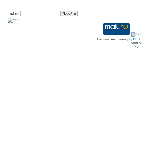
Найти:
Создано на основе
phpBB
® 
Сборк
Рус