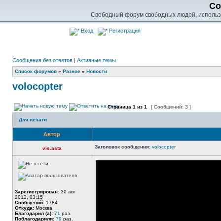
Co
Свободный форум свободных людей, использу
Вход
Регистрация
Сообщения без ответов
|
Активные темы
Список форумов
»
Разное
»
Новости
volocopter
Страница
1
из
1
[ Сообщений: 3 ]
Для печати
Автор
Заголовок сообщения:
volocopter
vis.asta
Зарегистрирован:
30 авг
2013, 03:15
Сообщений:
1784
Откуда:
Москва
Благодарил (а):
71
раз.
Поблагодарили:
79
раз.