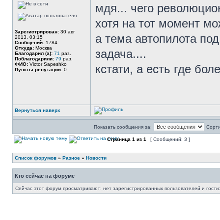
мдя... чего революцион
хотя на тот момент м
Зарегистрирован:
30 авг
а тема автопилота под
2013, 03:15
Сообщений:
1784
Откуда:
Москва
задача....
Благодарил (а):
71
раз.
Поблагодарили:
79
раз.
ФИО:
Victor Sapeshko
кстати, а есть где бо
Пункты репутации:
0
Вернуться наверх
Показать сообщения за:
Сорти
Страница
1
из
1
[ Сообщений: 3 ]
Список форумов
»
Разное
»
Новости
Кто сейчас на форуме
Сейчас этот форум просматривают: нет зарегистрированных пользователей и гости: