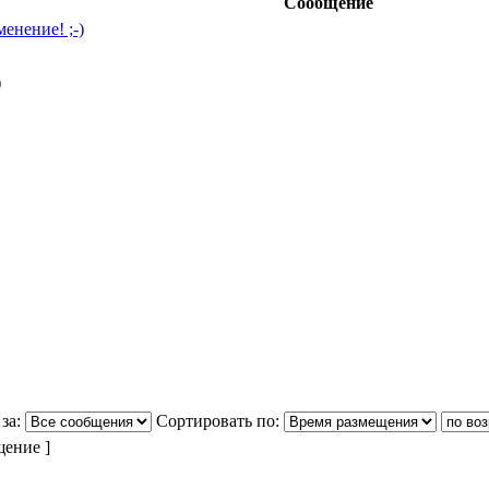
Сообщение
енение! ;-)
за:
Сортировать по:
щение ]