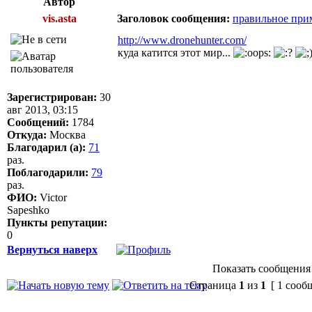
Автор
vis.asta
Заголовок сообщения:
правильное прим
http://www.dronehunter.com/
куда катится этот мир...
Зарегистрирован:
30
авг 2013, 03:15
Сообщений:
1784
Откуда:
Москва
Благодарил (а):
71
раз.
Поблагодарили:
79
раз.
ФИО:
Victor
Sapeshko
Пункты репутации:
0
Вернуться наверх
Показать сообщения 
Страница
1
из
1
[ 1 сооб