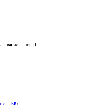
ьзователей и гости: 1
ог о phpBB
)