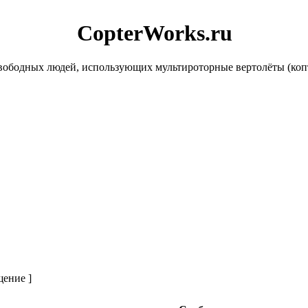
CopterWorks.ru
ободных людей, использующих мультироторные вертолёты (копте
щение ]