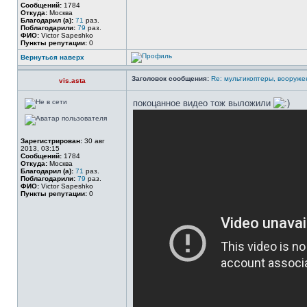
Сообщений:
1784
Откуда:
Москва
Благодарил (а):
71
раз.
Поблагодарили:
79
раз.
ФИО:
Victor Sapeshko
Пункты репутации:
0
Вернуться наверх
Заголовок сообщения:
Re: мультикоптеры, вооруже
vis.asta
покоцанное видео тож выложили
Зарегистрирован:
30 авг
2013, 03:15
Сообщений:
1784
Откуда:
Москва
Благодарил (а):
71
раз.
Поблагодарили:
79
раз.
ФИО:
Victor Sapeshko
Пункты репутации:
0