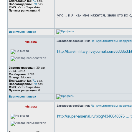
Благодарил (а):
71
раз.
Поблагодарили:
79
раз.
ФИО:
Victor Sapeshko
Пункты репутации:
0
упс... и я, как мне кажется, знаю кто их
Вернуться наверх
Заголовок сообщения:
Re: мультикоптеры, вооруже
vis.asta
http://karelmilitary.livejournal.com/633853.h
Зарегистрирован:
30 авг
2013, 03:15
Сообщений:
1784
Откуда:
Москва
Благодарил (а):
71
раз.
Поблагодарили:
79
раз.
ФИО:
Victor Sapeshko
Пункты репутации:
0
Вернуться наверх
Заголовок сообщения:
Re: мультикоптеры, вооруже
vis.asta
http://super-arsenal.ru/blog/4346648376 ... 