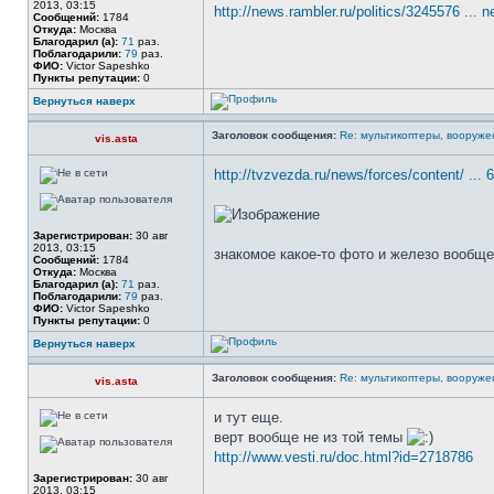
2013, 03:15
http://news.rambler.ru/politics/3245576 ...
Сообщений:
1784
Откуда:
Москва
Благодарил (а):
71
раз.
Поблагодарили:
79
раз.
ФИО:
Victor Sapeshko
Пункты репутации:
0
Вернуться наверх
Заголовок сообщения:
Re: мультикоптеры, вооруже
vis.asta
http://tvzvezda.ru/news/forces/content/ ...
Зарегистрирован:
30 авг
2013, 03:15
знакомое какое-то фото и железо вообщ
Сообщений:
1784
Откуда:
Москва
Благодарил (а):
71
раз.
Поблагодарили:
79
раз.
ФИО:
Victor Sapeshko
Пункты репутации:
0
Вернуться наверх
Заголовок сообщения:
Re: мультикоптеры, вооруже
vis.asta
и тут еще.
верт вообще не из той темы
http://www.vesti.ru/doc.html?id=2718786
Зарегистрирован:
30 авг
2013, 03:15