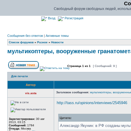
Co
Свободный форум свободных людей, использу
Вход
Регистрация
Сообщения без ответов
|
Активные темы
Список форумов
»
Разное
»
Новости
мультикоптеры, вооруженные гранатомета
Страница
1
из
1
[ Сообщений: 9 ]
Для печати
Автор
Заголовок сообщения:
мультикоптеры, вооруженны
vis.asta
http://tass.ru/opinions/interviews/2545946
Цитата:
Зарегистрирован:
30 авг
2013, 03:15
Александр Якунин: в РФ созданы муль
Сообщений:
1784
Откуда:
Москва