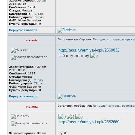
Зарегистрирован:
30 авг
2013, 03:15
Сообщений:
1784
Откуда:
Москва
Благодарил (а):
71
раз.
Поблагодарили:
79
раз.
ФИО:
Victor Sapeshko
Пункты репутации:
0
Вернуться наверх
Заголовок сообщения:
Re: мультикоптеры, вооруже
vis.asta
http://tass.ru/armiya-i-opk/2569832
всё в ту же тему
Зарегистрирован:
30 авг
2013, 03:15
Сообщений:
1784
Откуда:
Москва
Благодарил (а):
71
раз.
Поблагодарили:
79
раз.
ФИО:
Victor Sapeshko
Пункты репутации:
0
Вернуться наверх
Заголовок сообщения:
Re: мультикоптеры, вооруже
vis.asta
http://tass.ru/armiya-i-opk/2582660
ну и :
Зарегистрирован:
30 авг