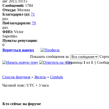
авг 2013, 03:15
Сообщений:
1784
Откуда:
Москва
Благодарил (а):
71
раз.
Поблагодарили:
79
раз.
ФИО:
Victor
Sapeshko
Пункты репутации:
0
Вернуться наверх
Показать сообщения за:
Сорти
Страница
1
из
1
[ Сообще
Список форумов
»
Железо
»
Gimbals
Часовой пояс: UTC + 3 часа
Кто сейчас на форуме