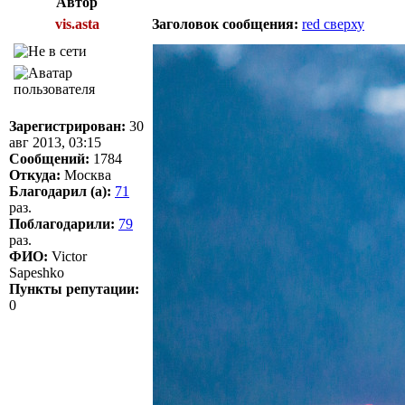
Автор
vis.asta
Заголовок сообщения:
red сверху
Зарегистрирован:
30
авг 2013, 03:15
Сообщений:
1784
Откуда:
Москва
Благодарил (а):
71
раз.
Поблагодарили:
79
раз.
ФИО:
Victor
Sapeshko
Пункты репутации:
0