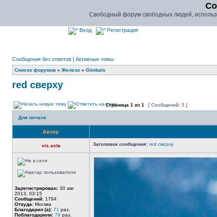
Co
Свободный форум свободных людей, использу
Вход
Регистрация
Сообщения без ответов
|
Активные темы
Список форумов
»
Железо
»
Gimbals
red сверху
Страница
1
из
1
[ Сообщений: 5 ]
Для печати
Автор
Заголовок сообщения:
red сверху
vis.asta
Зарегистрирован:
30 авг
2013, 03:15
Сообщений:
1784
Откуда:
Москва
Благодарил (а):
71
раз.
Поблагодарили:
79
раз.