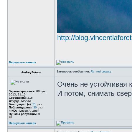
http://blog.vincentlafore
Вернуться наверх
Заголовок сообщения:
Re: red сверху
AndreyFotoru
Очень не устойчивая к
И потом, снимать свер
Зарегистрирован:
08 дек
2013, 21:10
Сообщений:
216
Откуда:
Москва
Благодарил (а):
21
раз.
Поблагодарили:
30
раз.
ФИО:
Чупров Андрей
Пункты репутации:
0
Вернуться наверх