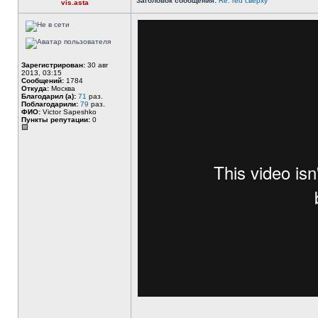
Заголовок сообщения:
Re: red сверху
vis.asta
Зарегистрирован:
30 авг
2013, 03:15
Сообщений:
1784
Откуда:
Москва
Благодарил (а):
71
раз.
Поблагодарили:
79
раз.
ФИО:
Victor Sapeshko
Пункты репутации:
0