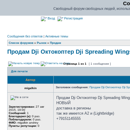
Co
Свободный форум свободных людей, использу
Вход
Регистрация
Сообщения без ответов
|
Активные темы
Список форумов
»
Рынок
»
Продам
Продам Dji Октокоптер Dji Spreading Wi
Страница
1
из
1
[ 1 сообщение ]
Для печати
Автор
Заголовок сообщения:
Продам Dji Октокоптер Dji 
migalkin
Продам Dji Октокоптер Dji Spreading Win
НОВЫЙ
Зарегистрирован:
27 авг
доставка в регионы
2015, 19:00
так же имеется А2 и (Lightbridge)
Сообщений:
1
Благодарил (а):
0 раз.
+79151145555
Поблагодарили:
0 раз.
ФИО:
migalkin andrey
Пункты репутации:
0