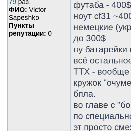
79
раз.
футаба - 400
ФИО:
Victor
ноут cf31 ~40
Sapeshko
Пункты
немецкие (укр
репутации:
0
до 300$
ну батарейки
всё остально
ТТХ - вообще
кружок "очум
бпла.
во главе с "
по специаль
эт просто сме