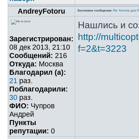
AndreyFotoru
Заголовок сообщения:
Re: Коптер для 
Нашлись и со
http://multicop
Зарегистрирован:
08 дек 2013, 21:10
f=2&t=3223
Сообщений:
216
Откуда:
Москва
Благодарил (а):
21
раз.
Поблагодарили:
30
раз.
ФИО:
Чупров
Андрей
Пункты
репутации:
0