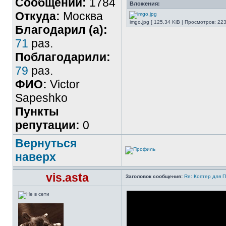
Сообщений:
1784
Вложения:
Откуда:
Москва
imgo.jpg [ 125.34 KiB | Просмотров: 223
Благодарил (а):
71
раз.
Поблагодарили:
79
раз.
ФИО:
Victor
Sapeshko
Пункты
репутации:
0
Вернуться
наверх
vis.asta
Заголовок сообщения:
Re: Коптер для 