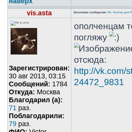
наверх
vis.asta
Заголовок сообщения:
Re: Коптер для 
ополченцам т
погляжу
отсюда:
Зарегистрирован:
http://vk.com/
30 авг 2013, 03:15
24472_9831
Сообщений:
1784
Откуда:
Москва
Благодарил (а):
71
раз.
Поблагодарили:
79
раз.
ФИО:
Victor