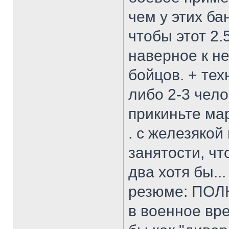
чем у этих б
чтобы этот 2.
наверное к н
бойцов. + тех
либо 2-3 чело
прикиньте ма
. с железякой 
занятости, чт
два хотя бы...
резюме: ПОЛ
в военное вр