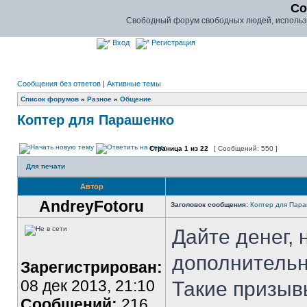
Co
Свободный форум свободных людей, использу
Вход
Регистрация
Сообщения без ответов
|
Активные темы
Список форумов
»
Разное
»
Общение
Коптер для Парашенко
Страница
1
из
22
[ Сообщений: 550 ]
Для печати
Автор
AndreyFotoru
Заголовок сообщения:
Коптер для Пар
Дайте денег, 
дополнительн
Зарегистрирован:
08 дек 2013, 21:10
Такие призыв
Сообщений:
216