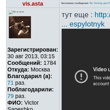
vis.asta
Заголовок сообщения:
Re: Коптер для 
тут еще :
http
... espylotnyk
Зарегистрирован:
30 авг 2013, 03:15
Сообщений:
1784
Откуда:
Москва
Благодарил (а):
71
раз.
Поблагодарили:
79
раз.
ФИО:
Victor
Sapeshko