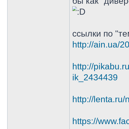
бы как "дивер
ссылки по "те
http://ain.ua/
http://pikabu.r
ik_2434439
http://lenta.r
https://www.f