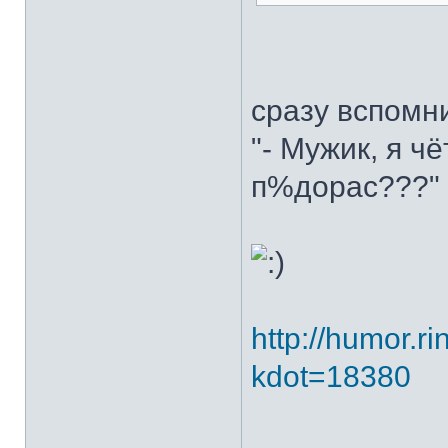
сразу вспомн
"- Мужик, я ч
п%дорас???"
http://humor.ri
kdot=18380