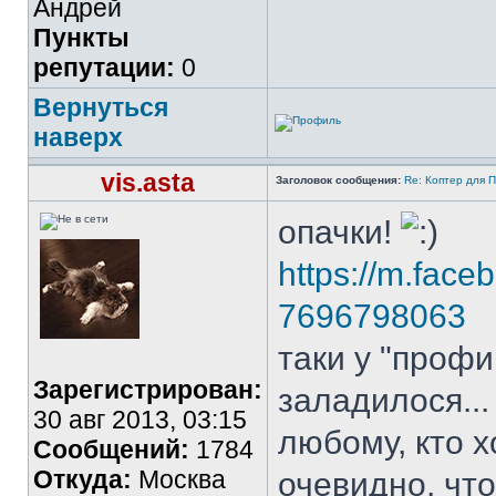
Андрей
Пункты
репутации:
0
Вернуться
наверх
vis.asta
Заголовок сообщения:
Re: Коптер для 
опачки!
https://m.face
7696798063
таки у "профи
Зарегистрирован:
заладилося...
30 авг 2013, 03:15
любому, кто х
Сообщений:
1784
Откуда:
Москва
очевидно, чт