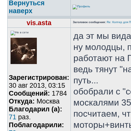
Вернуться
наверх
vis.asta
Заголовок сообщения:
Re: Коптер для 
да эт мы вида
ну молодцы, 
работают на 
ведь тянут "
Зарегистрирован:
путь...
30 авг 2013, 03:15
обобрали с "с
Сообщений:
1784
Откуда:
Москва
москалями 35к
Благодарил (а):
посчитаем, чт
71
раз.
моторы+винты
Поблагодарили: