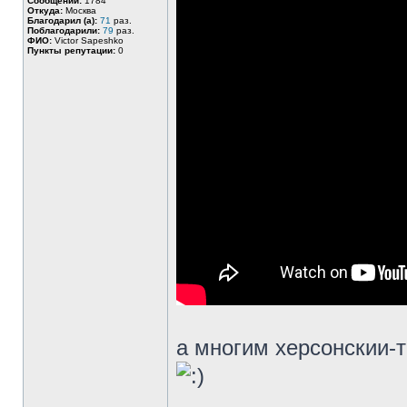
Сообщений:
1784
Откуда:
Москва
Благодарил (а):
71
раз.
Поблагодарили:
79
раз.
ФИО:
Victor Sapeshko
Пункты репутации:
0
а многим херсонскии-т