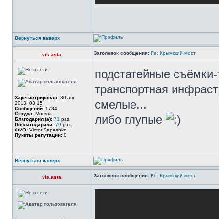
Вернуться наверх
Заголовок сообщения:
Re: Крымский мост
vis.asta
подстатейные съёмки-то
транспортная инфрастр
Зарегистрирован:
30 авг
смелые...
2013, 03:15
Сообщений:
1784
Откуда:
Москва
либо глупые
Благодарил (а):
71
раз.
Поблагодарили:
79
раз.
ФИО:
Victor Sapeshko
Пункты репутации:
0
Вернуться наверх
Заголовок сообщения:
Re: Крымский мост
vis.asta