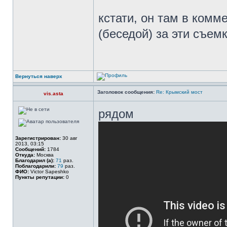
кстати, он там в комм
(беседой) за эти съемк
Вернуться наверх
Заголовок сообщения:
Re: Крымский мост
vis.asta
рядом
Зарегистрирован:
30 авг
2013, 03:15
Сообщений:
1784
Откуда:
Москва
Благодарил (а):
71
раз.
Поблагодарили:
79
раз.
ФИО:
Victor Sapeshko
Пункты репутации:
0