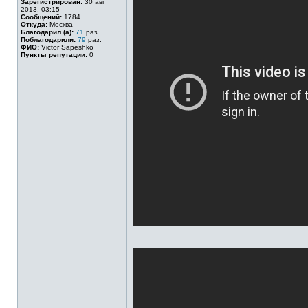
Зарегистрирован:
30 авг
2013, 03:15
Сообщений:
1784
Откуда:
Москва
Благодарил (а):
71
раз.
Поблагодарили:
79
раз.
ФИО:
Victor Sapeshko
Пункты репутации:
0