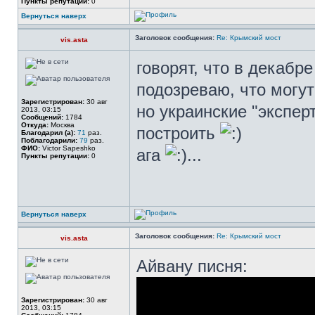
Пункты репутации:
0
Вернуться наверх
Заголовок сообщения:
Re: Крымский мост
vis.asta
говорят, что в декабр
подозреваю, что могут
Зарегистрирован:
30 авг
но украинские "экспер
2013, 03:15
Сообщений:
1784
Откуда:
Москва
построить
Благодарил (а):
71
раз.
Поблагодарили:
79
раз.
ФИО:
Victor Sapeshko
ага
...
Пункты репутации:
0
Вернуться наверх
Заголовок сообщения:
Re: Крымский мост
vis.asta
Айвану писня:
Зарегистрирован:
30 авг
2013, 03:15