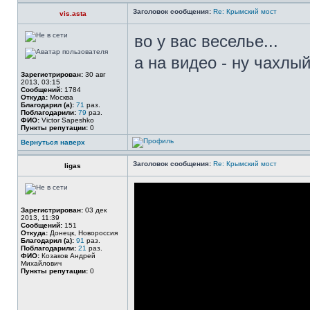
Заголовок сообщения:
Re: Крымский мост
vis.asta
во у вас веселье...
а на видео - ну чахлы
Зарегистрирован:
30 авг
2013, 03:15
Сообщений:
1784
Откуда:
Москва
Благодарил (а):
71
раз.
Поблагодарили:
79
раз.
ФИО:
Victor Sapeshko
Пункты репутации:
0
Вернуться наверх
Заголовок сообщения:
Re: Крымский мост
ligas
Зарегистрирован:
03 дек
2013, 11:39
Сообщений:
151
Откуда:
Донецк, Новороссия
Благодарил (а):
91
раз.
Поблагодарили:
21
раз.
ФИО:
Козаков Андрей
Михайлович
Пункты репутации:
0