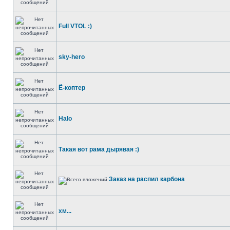
Full VTOL :)
sky-hero
Ё-коптер
Halo
Такая вот рама дырявая :)
Заказ на распил карбона
хм...