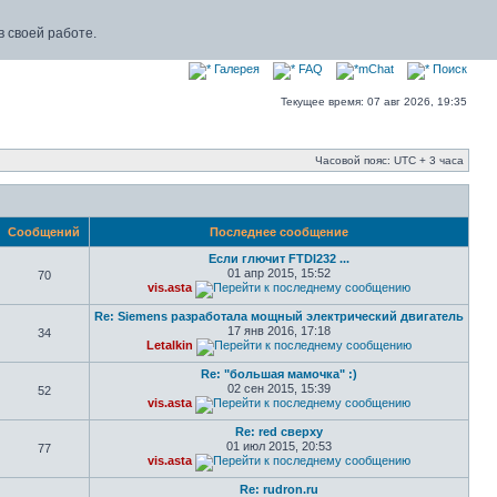
 своей работе.
Галерея
FAQ
mChat
Поиск
Текущее время: 07 авг 2026, 19:35
Часовой пояс: UTC + 3 часа
Сообщений
Последнее сообщение
Если глючит FTDI232 ...
01 апр 2015, 15:52
70
vis.asta
Re: Siemens разработала мощный электрический двигатель
17 янв 2016, 17:18
34
Letalkin
Re: "большая мамочка" :)
02 сен 2015, 15:39
52
vis.asta
Re: red сверху
01 июл 2015, 20:53
77
vis.asta
Re: rudron.ru