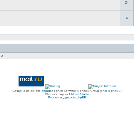
24
4
 2
Создано на основе
phpBB
® Forum Software © phpBB Group (
блог о phpBB
)
Сборка создана
CMSart Studio
Русская поддержка phpBB