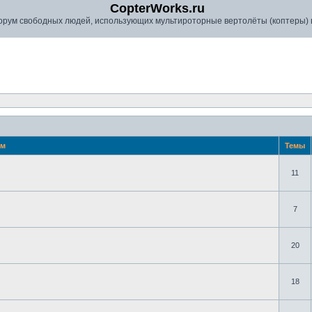
CopterWorks.ru
рум свободных людей, использующих мультироторные вертолёты (коптеры) в
ум
Темы
11
7
20
18