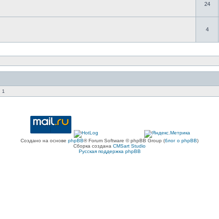
24
4
 1
Создано на основе
phpBB
® Forum Software © phpBB Group (
блог о phpBB
)
Сборка создана
CMSart Studio
Русская поддержка phpBB