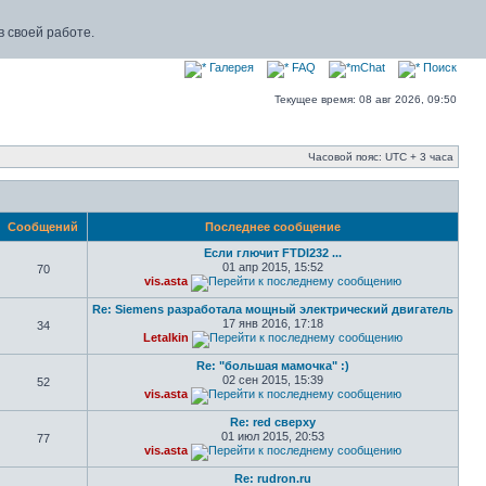
 своей работе.
Галерея
FAQ
mChat
Поиск
Текущее время: 08 авг 2026, 09:50
Часовой пояс: UTC + 3 часа
Сообщений
Последнее сообщение
Если глючит FTDI232 ...
01 апр 2015, 15:52
70
vis.asta
Re: Siemens разработала мощный электрический двигатель
17 янв 2016, 17:18
34
Letalkin
Re: "большая мамочка" :)
02 сен 2015, 15:39
52
vis.asta
Re: red сверху
01 июл 2015, 20:53
77
vis.asta
Re: rudron.ru