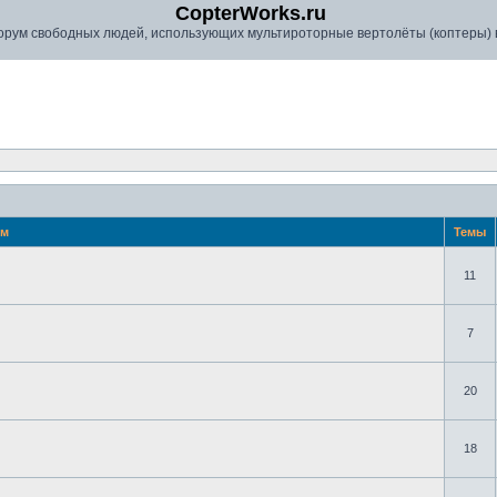
CopterWorks.ru
рум свободных людей, использующих мультироторные вертолёты (коптеры) в
ум
Темы
11
7
20
18