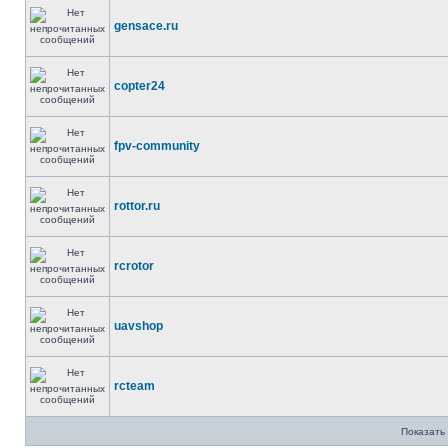
gensace.ru
copter24
fpv-community
rottor.ru
rcrotor
uavshop
rcteam
Показать 