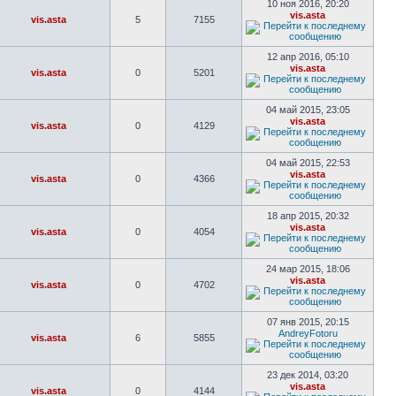
10 ноя 2016, 20:20
vis.asta
vis.asta
5
7155
12 апр 2016, 05:10
vis.asta
vis.asta
0
5201
04 май 2015, 23:05
vis.asta
vis.asta
0
4129
04 май 2015, 22:53
vis.asta
vis.asta
0
4366
18 апр 2015, 20:32
vis.asta
vis.asta
0
4054
24 мар 2015, 18:06
vis.asta
vis.asta
0
4702
07 янв 2015, 20:15
AndreyFotoru
vis.asta
6
5855
23 дек 2014, 03:20
vis.asta
vis.asta
0
4144