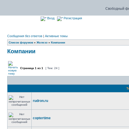
Свободный фо
Вход
Регистрация
Сообщения без ответов
|
Активные темы
Список форумов
»
Железо
»
Компании
Компании
Страница
1
из
1
[ Тем: 24 ]
Т
rudron.ru
coptertime