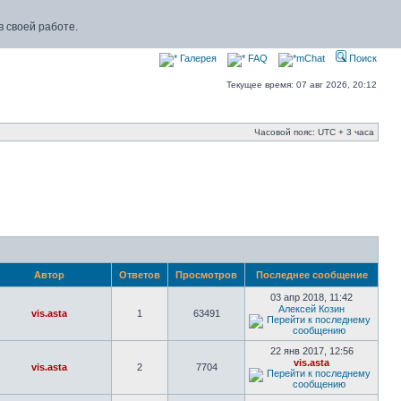
 своей работе.
Галерея
FAQ
mChat
Поиск
Текущее время: 07 авг 2026, 20:12
Часовой пояс: UTC + 3 часа
Автор
Ответов
Просмотров
Последнее сообщение
03 апр 2018, 11:42
Алексей Козин
vis.asta
1
63491
22 янв 2017, 12:56
vis.asta
vis.asta
2
7704