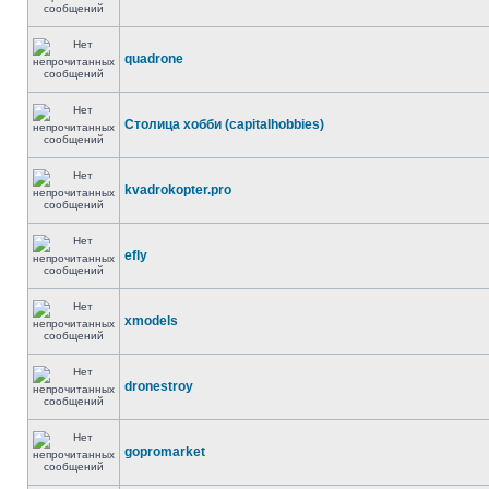
quadrone
Столица хобби (capitalhobbies)
kvadrokopter.pro
efly
xmodels
dronestroy
gopromarket