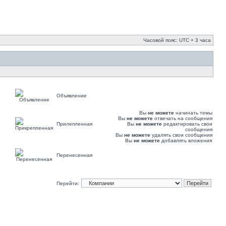
Часовой пояс: UTC + 3 часа
Объявление
Вы
не можете
начинать темы
Вы
не можете
отвечать на сообщения
Прилепленная
Вы
не можете
редактировать свои
сообщения
Вы
не можете
удалять свои сообщения
Вы
не можете
добавлять вложения
Перенесенная
Перейти: