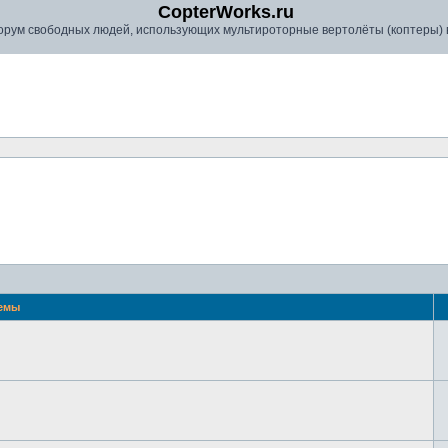
CopterWorks.ru
рум свободных людей, использующих мультироторные вертолёты (коптеры) в
емы