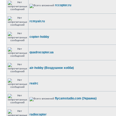
rccopter.ru
rcmyair.ru
copter-hobby
quadrocopter.ua
air-hobby (Воздушное хобби)
realrc
flycamstudio.com (Украина)
radiocopter