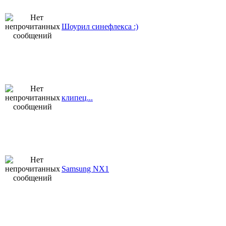
Шоурил синефлекса :)
клипец...
Samsung NX1