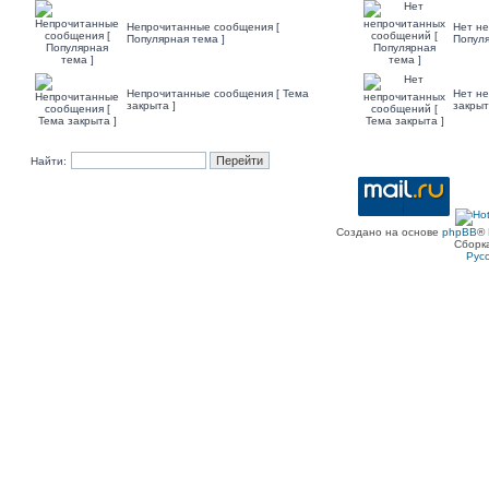
Непрочитанные сообщения [
Нет н
Популярная тема ]
Популя
Непрочитанные сообщения [ Тема
Нет не
закрыта ]
закрыт
Найти:
Создано на основе
phpBB
® 
Сборк
Рус