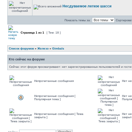
Несдуваемое легкое шасси
Показать темы за:
Сортироват
Страница
1
из
1
[ Тем: 18 ]
Список форумов
»
Железо
»
Gimbals
Кто сейчас на форуме
Сейчас этот форум просматривают: нет зарегистрированных пользователей и гости:
Непрочитанные сообщения
Нет н
Непрочитанные сообщения [
Нет не
Популярная тема ]
Популя
Непрочитанные сообщения [ Тема
Нет не
закрыта ]
закрыт