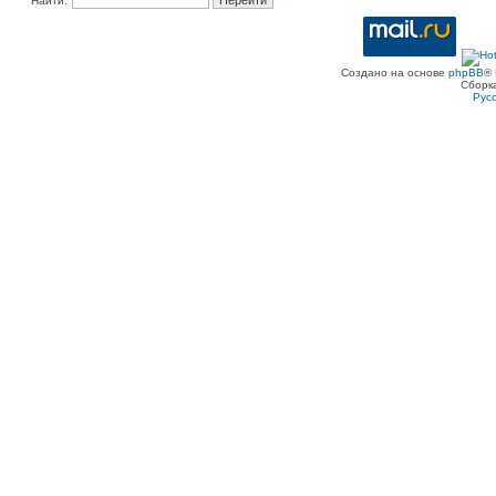
Найти:
Создано на основе
phpBB
® 
Сборк
Рус