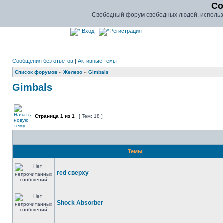
Co
Свободный форум свободных людей, использу
Вход
Регистрация
Сообщения без ответов
|
Активные темы
Список форумов
»
Железо
»
Gimbals
Gimbals
Страница
1
из
1
[ Тем: 18 ]
Темы
red сверху
Shock Absorber