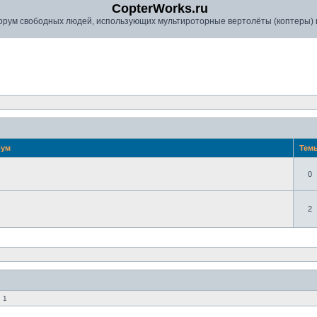
CopterWorks.ru
рум свободных людей, использующих мультироторные вертолёты (коптеры) в
рум
Тем
0
2
 1