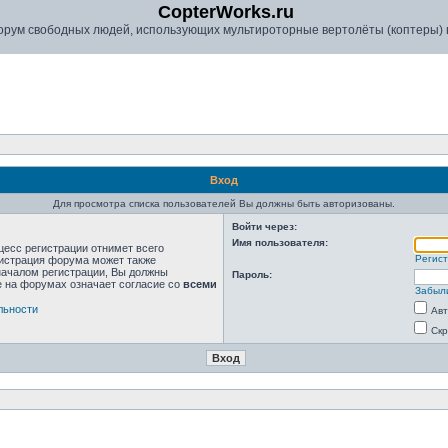
CopterWorks.ru
рум свободных людей, использующих мультироторные вертолёты (коптеры) в
Вход
Для просмотра списка пользователей Вы должны быть авторизованы.
Войти через:
Имя пользователя:
цесс регистрации отнимет всего
Регис
нистрация форума может также
началом регистрации, Вы должны
Пароль:
е на форумах означает согласие со
всеми
Забыл
льности
Авт
Скр