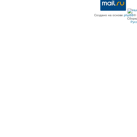
Создано на основе
phpBB
® 
Сборк
Рус