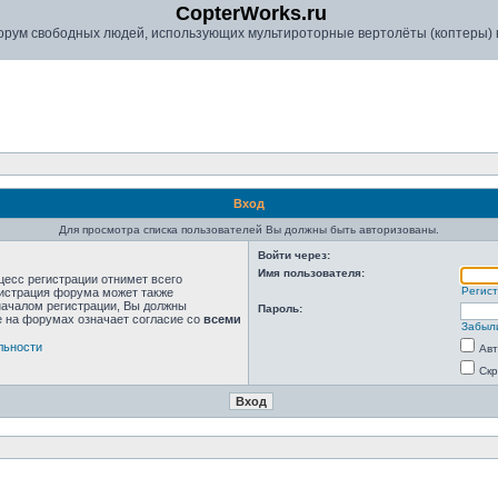
CopterWorks.ru
рум свободных людей, использующих мультироторные вертолёты (коптеры) в
Вход
Для просмотра списка пользователей Вы должны быть авторизованы.
Войти через:
Имя пользователя:
цесс регистрации отнимет всего
Регис
нистрация форума может также
началом регистрации, Вы должны
Пароль:
е на форумах означает согласие со
всеми
Забыл
льности
Авт
Скр