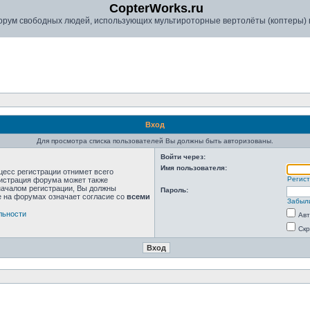
CopterWorks.ru
рум свободных людей, использующих мультироторные вертолёты (коптеры) в
Вход
Для просмотра списка пользователей Вы должны быть авторизованы.
Войти через:
Имя пользователя:
цесс регистрации отнимет всего
Регис
нистрация форума может также
началом регистрации, Вы должны
Пароль:
е на форумах означает согласие со
всеми
Забыл
льности
Авт
Скр