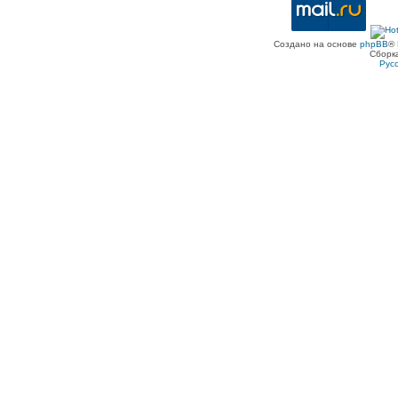
Создано на основе
phpBB
® 
Сборк
Рус