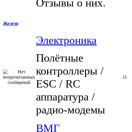
Отзывы о них.
Железо
Электроника
Полётные
контроллеры /
11
ESC / RC
аппаратура /
радио-модемы
ВМГ